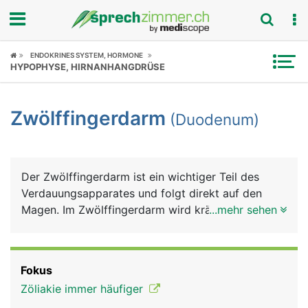
Fokus
ENDOKRINES SYSTEM, HORMONE
HYPOPHYSE, HIRNANHANGDRÜSE
Krankheitsbilder
Zwölffingerdarm
(Duodenum)
Symptome
Untersuchungen
Der Zwölffingerdarm ist ein wichtiger Teil des
News
Verdauungsapparates und folgt direkt auf den
Magen. Im Zwölffingerdarm wird kräftig
...mehr sehen
Ratgeber
weiterverdaut, die Verdauungssäfte Galle und
Bauchspeichel münden hier.
Rubriken
Fokus
Zöliakie immer häufiger