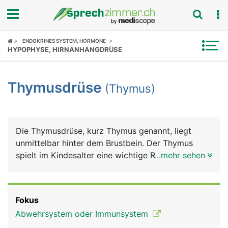
Fokus
ENDOKRINES SYSTEM, HORMONE
HYPOPHYSE, HIRNANHANGDRÜSE
Krankheitsbilder
Thymusdrüse
(Thymus)
Symptome
Untersuchungen
Die Thymusdrüse, kurz Thymus genannt, liegt
News
unmittelbar hinter dem Brustbein. Der Thymus
spielt im Kindesalter eine wichtige Rolle bei der
...mehr sehen
Ratgeber
Ausbildung des Immunsystems. In seiner Funktion
nimmt er bis zur Geschlechtsreife (Pubertät) an
Rubriken
Grösse zu (etwa so gross wie eine Kinderfaust),
Fokus
danach verkümmert er im Laufe des Lebens und
Abwehrsystem oder Immunsystem
liegt im Alter nur noch als kleiner Geweberest vor.