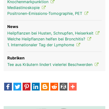
Knochenmarkpunktion
Mediastinoskopie
Positronen-Emissions-Tomographie, PET
News
Thymusdrüse Frau
Thymusdrüse
Heilpflanzen bei Husten, Schnupfen, Heiserkeit
Mann
Welche Heilpflanzen helfen bei Bronchitis?
1. Internationaler Tag der Lymphome
Rubriken
Tee aus Kräutern lindert vielerlei Beschwerden