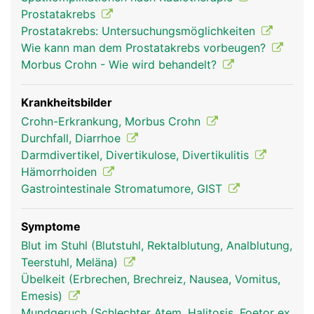
willentlich beeinflussbar. Er erschlafft automatisch
Prostatakrebs
bei Kontakt mit dem Stuhl und lässt ihn in den
Prostatakrebs: Untersuchungsmöglichkeiten
oberen Analkanal gleiten. Der äussere
Wie kann man dem Prostatakrebs vorbeugen?
Schliessmuskel kann selbst zur willentlichen
Morbus Crohn - Wie wird behandelt?
Stuhlentleerung gesteuert werden.
Krankheitsbilder
Crohn-Erkrankung, Morbus Crohn
Durchfall, Diarrhoe
Darmdivertikel, Divertikulose, Divertikulitis
Hämorrhoiden
Gastrointestinale Stromatumore, GIST
Symptome
mastdarm rektum
mastdarm rektum
Blut im Stuhl (Blutstuhl, Rektalblutung, Analblutung,
frau
mann
Teerstuhl, Meläna)
Übelkeit (Erbrechen, Brechreiz, Nausea, Vomitus,
Emesis)
Mundgeruch (Schlechter Atem, Halitosis, Foetor ex