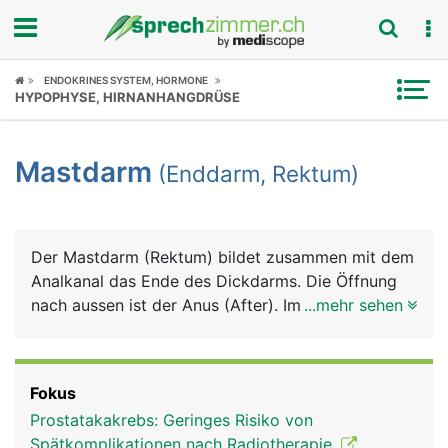
Fokus
ENDOKRINES SYSTEM, HORMONE
HYPOPHYSE, HIRNANHANGDRÜSE
Krankheitsbilder
Mastdarm
(Enddarm, Rektum)
Symptome
Untersuchungen
Der Mastdarm (Rektum) bildet zusammen mit dem
News
Analkanal das Ende des Dickdarms. Die Öffnung
nach aussen ist der Anus (After). Im Mastdarm
...mehr sehen
Ratgeber
wird der Stuhl bis zur willentlichen Stuhlentleerung
gespeichert. Sobald der Mastdarm voll ist, wird
Rubriken
der Stuhldrang ausgelöst. Der Analkanal ist von
Fokus
einem inneren und einem äusseren Schliessmuskel
Prostatakakrebs: Geringes Risiko von
umgeben. Der innere Afterschliessmuskel ist nicht
Spätkomplikationen nach Radiotherapie