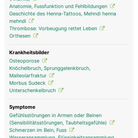
teilweise auch für die Hebung und Senkung der
Anatomie, Fussfunktion und Fehlbildungen
Zehen und für die Beugung im Knie.
Geschichte des Henna-Tattoos, Mehndi henna
mehndi
Thrombose: Vorbeugung rettet Leben
Orthesen
Krankheitsbilder
Osteoporose
Knöchelbruch, Sprunggelenkbruch,
Malleolarfraktur
Morbus Sudeck
Unterschenkel Frau
Unterschenkel
Mann
Unterschenkelbruch
Symptome
Gefühlsstörungen in Armen oder Beinen
(Sensibilitätsstörungen, Taubheitsgefühle)
Schmerzen im Bein, Fuss
Wasseransammlung, Flüssigkeitsansammlung,