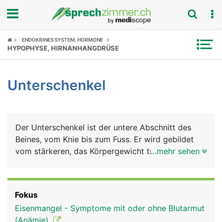
Fokus
ENDOKRINES SYSTEM, HORMONE
HYPOPHYSE, HIRNANHANGDRÜSE
Krankheitsbilder
Unterschenkel
Symptome
Untersuchungen
Der Unterschenkel ist der untere Abschnitt des
News
Beines, vom Knie bis zum Fuss. Er wird gebildet
vom stärkeren, das Körpergewicht tragenden
...mehr sehen
Ratgeber
Schienbein (Tibia), und dem dünneren, stützenden
Wadenbein (Fibula). Muskeln, Nerven, Blut- und
Rubriken
Lymphgefässe umgeben die Knochen. Die
Fokus
Unterschenkelmuskeln sind für die Beugung und
Eisenmangel - Symptome mit oder ohne Blutarmut
Streckung im Sprunggelenk zuständig und
(Anämie)