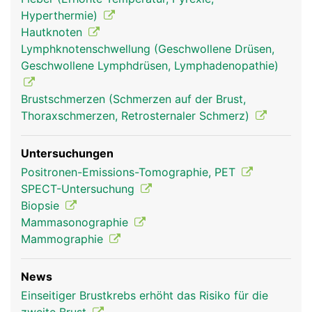
anstehende Schwangerschaft, die sich mit Beginn
Hyperthermie)
der Monatsblutung wieder zurückbildet. Die Brüste
Hautknoten
werden ausserdem durchzogen von Blutgefässen
Lymphknotenschwellung (Geschwollene Drüsen,
zur Versorgung mit Nährstoffen und Hormonen
Geschwollene Lymphdrüsen, Lymphadenopathie)
und von Lymphgefässen, die das Gewebewasser
(Lymphe) zu den Lymphknoten in den
Brustschmerzen (Schmerzen auf der Brust,
Achselhöhlen leiten.
Thoraxschmerzen, Retrosternaler Schmerz)
Untersuchungen
Positronen-Emissions-Tomographie, PET
SPECT-Untersuchung
Biopsie
Mammasonographie
Mammographie
News
Brust Frau
Einseitiger Brustkrebs erhöht das Risiko für die