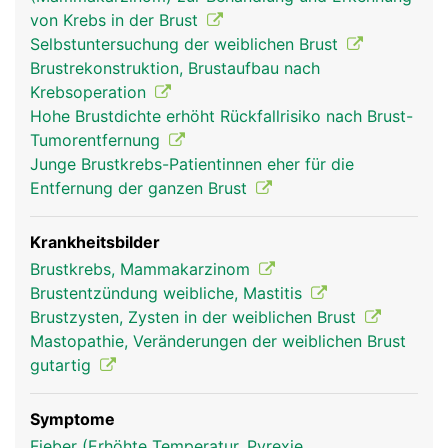
weiblichen Geschlechtsorganen (Östrogen,
von Krebs in der Brust
Gestagen). Das äussere Erscheinungsbild der
Selbstuntersuchung der weiblichen Brust
Brüste - Grösse, Form, Brustwarzen und
Brustrekonstruktion, Brustaufbau nach
Brustwarzenvorhof - ist von Frau zu Frau
Krebsoperation
verschieden. Die Hauptfunktion der weiblichen
Hohe Brustdichte erhöht Rückfallrisiko nach Brust-
Brust ist die Produktion der Muttermilch zur
Tumorentfernung
Ernährung eines Säuglings in den ersten
Junge Brustkrebs-Patientinnen eher für die
Lebensmonaten. Unter dem Einfluss der
Entfernung der ganzen Brust
Geschlechtshormone vergrössern sich die Brüste
in der Schwangerschaft und beginnen kurz nach
der Entbindung mit der Milchproduktion, was
Krankheitsbilder
durch das Hormon Prolaktin aus der
Brustkrebs, Mammakarzinom
Hirnanhangsdrüse in Gang gesetzt wird. Die Milch
Brustentzündung weibliche, Mastitis
enthält nicht nur die optimale Mischung aus
Brustzysten, Zysten in der weiblichen Brust
Nährstoffen sondern auch wichtige Antikörper der
Mastopathie, Veränderungen der weiblichen Brust
Mutter, die das Neugeborene vor Infektionen
gutartig
schützen. Auch während jedem
Menstruationszyklus kommt es zu einem
Symptome
Anschwellen der Brüste als Vorbereitung auf eine
Fieber (Erhöhte Temperatur, Pyrexie,