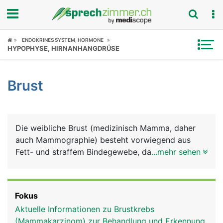
Fokus
ENDOKRINES SYSTEM, HORMONE
HYPOPHYSE, HIRNANHANGDRÜSE
Krankheitsbilder
Brust
Symptome
Untersuchungen
Die weibliche Brust (medizinisch Mamma, daher
News
auch Mammographie) besteht vorwiegend aus
Fett- und straffem Bindegewebe, das wesentlich
...mehr sehen
Ratgeber
ihre Form und Grösse bestimmt. Darin eingebettet
liegt das Michdrüsensystem mit bis zu 20
Rubriken
Milchdrüsenlappen, deren Milchgänge in der
Fokus
Brustwarze münden. Die Brüste wachsen mit
Aktuelle Informationen zu Brustkrebs
Beginn der Geschlechtsreife, gesteuert von den
(Mammakarzinom) zur Behandlung und Erkennung