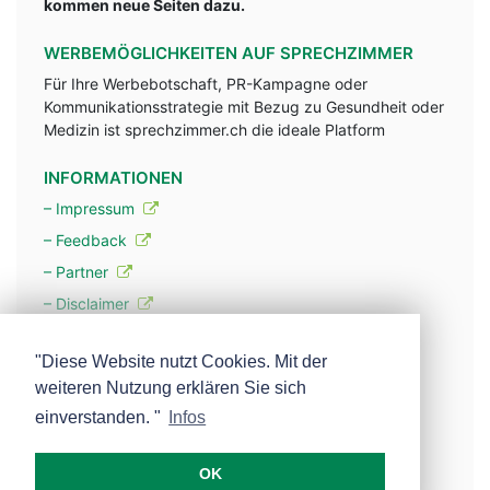
kommen neue Seiten dazu.
WERBEMÖGLICHKEITEN AUF SPRECHZIMMER
Für Ihre Werbebotschaft, PR-Kampagne oder
Kommunikationsstrategie mit Bezug zu Gesundheit oder
Medizin ist sprechzimmer.ch die ideale Platform
INFORMATIONEN
– Impressum
– Feedback
– Partner
– Disclaimer
– Datenschutzerklärung / Privacy Policy
"Diese Website nutzt Cookies. Mit der
weiteren Nutzung erklären Sie sich
– Werbung
einverstanden. "
Infos
– Mehr über unsere Experten
OK