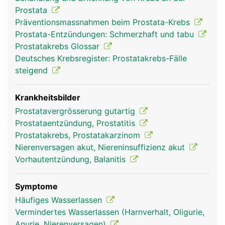
Mitte der Prostata. Hier tritt beim Samenerguss
Prostata
(Ejakulation) die in der Prostata gebildete
Präventionsmassnahmen beim Prostata-Krebs
Samenflüssigkeit in die Harnröhre über. Sie enthält
Prostata-Entzündungen: Schmerzhaft und tabu
verschiedene Enzyme, die für eine Befruchtung der
Prostatakrebs Glossar
weiblichen Eizelle benötigt werden. Mit
Deutsches Krebsregister: Prostatakrebs-Fälle
zunehmenden Alter vergrössert sich die Prostata.
steigend
Krankheitsbilder
Prostatavergrösserung gutartig
Prostataentzündung, Prostatitis
Prostatakrebs, Prostatakarzinom
Nierenversagen akut, Niereninsuffizienz akut
Vorhautentzündung, Balanitis
Prostata Mann
Symptome
Häufiges Wasserlassen
Vermindertes Wasserlassen (Harnverhalt, Oligurie,
Anurie, Nierenversagen)