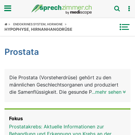
Fokus
ENDOKRINES SYSTEM, HORMONE
HYPOPHYSE, HIRNANHANGDRÜSE
Krankheitsbilder
Prostata
Symptome
Untersuchungen
Die Prostata (Vorsteherdrüse) gehört zu den
News
männlichen Geschlechtsorganen und produziert
die Samenflüssigkeit. Die gesunde Prostata hat die
...mehr sehen
Ratgeber
Grösse und Form einer Kastanie und liegt direkt
unter der Harnblase. Ihre Rückseite grenzt an den
Rubriken
Enddarm, weshalb die Prostata mit dem Finger
Fokus
über den Anus ertastet werden kann. Die von der
Prostatakrebs: Aktuelle Informationen zur
Harnblase abgehende Harnröhre verläuft durch die
Behandlung und Erkennung von Krebs an der