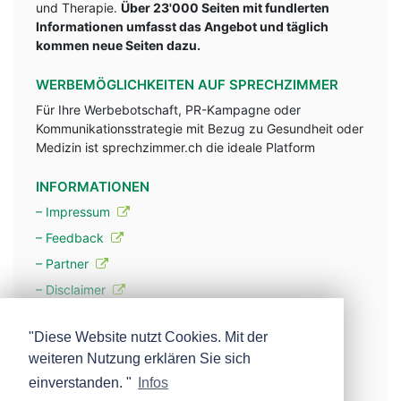
und Therapie.
Über 23'000 Seiten mit fundlerten
Informationen umfasst das Angebot und täglich
kommen neue Seiten dazu.
WERBEMÖGLICHKEITEN AUF SPRECHZIMMER
Für Ihre Werbebotschaft, PR-Kampagne oder
Kommunikationsstrategie mit Bezug zu Gesundheit oder
Medizin ist sprechzimmer.ch die ideale Platform
INFORMATIONEN
– Impressum
– Feedback
– Partner
– Disclaimer
– Datenschutzerklärung / Privacy Policy
"Diese Website nutzt Cookies. Mit der
weiteren Nutzung erklären Sie sich
– Werbung
einverstanden. "
Infos
– Mehr über unsere Experten