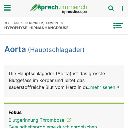
Fokus
ENDOKRINES SYSTEM, HORMONE
HYPOPHYSE, HIRNANHANGDRÜSE
Krankheitsbilder
Aorta
(Hauptschlagader)
Symptome
Untersuchungen
Die Hauptschlagader (Aorta) ist das grösste
News
Blutgefäss im Körper und leitet das
sauerstoffreiche Blut vom Herz in den Körper. Sie
...mehr sehen
Ratgeber
hat einen Durchmesser von etwa 2 Zentimeter. Die
Aorta entspringt direkt am Herz aus der linken
Rubriken
Herzkammer und verläuft zunächst bogenförmig
Fokus
nach hinten und zieht dann durch den Brustkorb
Blutgerinnung Thrombose
und das Zwerchfell in den Bauchraum. Oberhalb
Gesundheitsprobleme durch chronischen