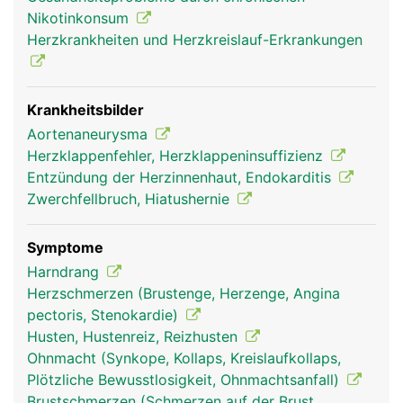
des Zwerchfells wird sie als Brustaorta, unterhalb
Nikotinkonsum
als Bauchaorta bezeichnet. Von ihr gehen wichtige
Herzkrankheiten und Herzkreislauf-Erkrankungen
Blutgefässe ab: die Halsschlagadern zur
Versorgung des Gehirns und die beiden
Schlüsselbeinarterien, die die Arme versorgen. Im
Bauch entspringen aus der Aorta die grossen Äste
Krankheitsbilder
zur Versorgung der Bauchorgane und der Nieren.
Aortenaneurysma
In Höhe des Bauchnabels teilt sich die Aorta in die
Herzklappenfehler, Herzklappeninsuffizienz
beiden Beckenarterien auf zur Versorgung der
Entzündung der Herzinnenhaut, Endokarditis
Beckenorgane und der Beine.
Zwerchfellbruch, Hiatushernie
Symptome
Harndrang
Herzschmerzen (Brustenge, Herzenge, Angina
pectoris, Stenokardie)
Husten, Hustenreiz, Reizhusten
Ohnmacht (Synkope, Kollaps, Kreislaufkollaps,
Plötzliche Bewusstlosigkeit, Ohnmachtsanfall)
Brustschmerzen (Schmerzen auf der Brust,