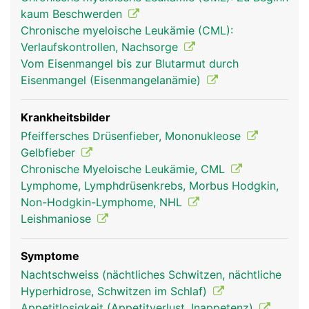
erkennen und vernichten können. Ausserdem
kaum Beschwerden
werden in der Milz überalterte rote Blutkörperchen
Chronische myeloische Leukämie (CML):
(Erythrozyten) und Blutplättchen (Thrombozyten)
Verlaufskontrollen, Nachsorge
aussortiert und abgebaut.
Vom Eisenmangel bis zur Blutarmut durch
Eisenmangel (Eisenmangelanämie)
Krankheitsbilder
Pfeiffersches Drüsenfieber, Mononukleose
Gelbfieber
Chronische Myeloische Leukämie, CML
Lymphome, Lymphdrüsenkrebs, Morbus Hodgkin,
Non-Hodgkin-Lymphome, NHL
Leishmaniose
milz frau
milz mann
Symptome
Nachtschweiss (nächtliches Schwitzen, nächtliche
Hyperhidrose, Schwitzen im Schlaf)
Appetitlosigkeit (Appetitverlust, Inappetenz)