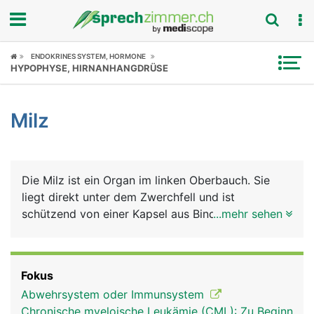
Fokus
ENDOKRINES SYSTEM, HORMONE
HYPOPHYSE, HIRNANHANGDRÜSE
Krankheitsbilder
Milz
Symptome
Untersuchungen
Die Milz ist ein Organ im linken Oberbauch. Sie
News
liegt direkt unter dem Zwerchfell und ist
schützend von einer Kapsel aus Bindegewebe
...mehr sehen
Ratgeber
umhüllt (Milzkapsel). Sie hat zwei Hauptaufgaben:
In ihr reifen bestimmte weisse Blutkörperchen zu
Rubriken
Abwehrzellen des Immunsystems heran, die
Fokus
sogenannten B- und T-Lymphozyten, die als
Abwehrsystem oder Immunsystem
"Killerzellen" Fremdstoffe wie Bakterien und Viren
Chronische myeloische Leukämie (CML): Zu Beginn