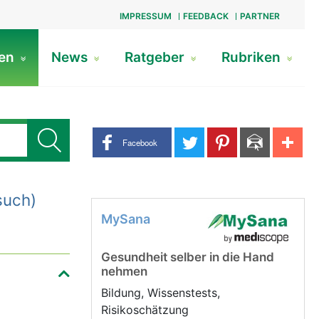
IMPRESSUM
FEEDBACK
PARTNER
gen
News
Ratgeber
Rubriken
Share buttons
Facebook
such)
MySana
Gesundheit selber in die Hand
nehmen
Bildung, Wissenstests,
Risikoschätzung