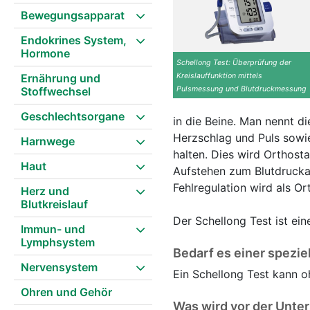
Bewegungsapparat
Endokrines System,
Hormone
Schellong Test: Überprüfung der
Ernährung und
Kreislauffunktion mittels
Stoffwechsel
Pulsmessung und Blutdruckmessung
Geschlechtsorgane
in die Beine. Man nennt d
Herzschlag und Puls sowi
Harnwege
halten. Dies wird Orthost
Haut
Aufstehen zum Blutdrucka
Fehlregulation wird als O
Herz und
Blutkreislauf
Der Schellong Test ist ei
Immun- und
Lymphsystem
Bedarf es einer spezie
Nervensystem
Ein Schellong Test kann 
Ohren und Gehör
Was wird vor der Unte