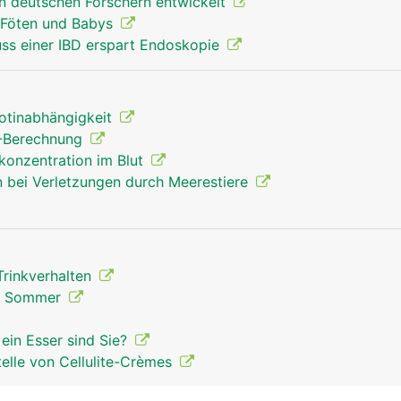
on deutschen Forschern entwickelt
t Föten und Babys
uss einer IBD erspart Endoskopie
kotinabhängigkeit
 -Berechnung
konzentration im Blut
 bei Verletzungen durch Meerestiere
 Trinkverhalten
en Sommer
 ein Esser sind Sie?
elle von Cellulite-Crèmes