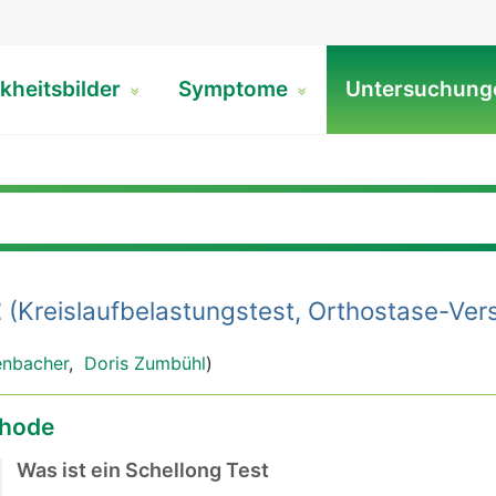
kheitsbilder
Symptome
Untersuchun
t
(Kreislaufbelastungstest, Orthostase-Ver
enbacher
,
Doris Zumbühl
)
hode
Was ist ein Schellong Test