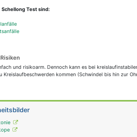
 Schellong Test sind:
anfälle
sanfälle
 Risiken
nfach und risikoarm. Dennoch kann es bei kreislaufinstabil
u Kreislaufbeschwerden kommen (Schwindel bis hin zur Oh
eitsbilder
tonie
nkope