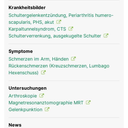
verbunden. Über die Schulterblätter sind die Arme
mit dem Rumpf verbunden. Ausserdem dient es als
Krankheitsbilder
Befestigungsanker für die Rückenmuskulatur
Schultergelenkentzündung, Periarthritis humero-
scapularis, PHS, akut
Karpaltunnelsyndrom, CTS
Schulterverrenkung, ausgekugelte Schulter
Symptome
Schmerzen im Arm, Händen
Rückenschmerzen (Kreuzschmerzen, Lumbago
Hexenschuss)
Schulterblatt Frau
Schulterblatt Mann
Untersuchungen
Arthroskopie
Magnetresonanztomographie MRT
Gelenkpunktion
News