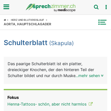
Fokus
HERZ UND BLUTKREISLAUF
AORTA, HAUPTSCHLAGADER
Krankheitsbilder
Schulterblatt
(Skapula)
Symptome
Untersuchungen
Das paarige Schulterblatt ist ein platter,
News
dreieckiger Knochen, der den hinteren Teil der
Schulter bildet und nur durch Muskeln mit der
...mehr sehen
Ratgeber
Wirbelsäule verbunden ist. Am seitlichen Rand
bildet das Schulterblatt die Gelenkpfanne für das
Rubriken
Schultergelenk, in der sich der Kopf des
Fokus
Oberarmknochens bewegt. Auch das Schlüsselbein
Henna-Tattoos- schön, aber nicht harmlos
ist seitlich mit dem Schulterblatt gelenkig