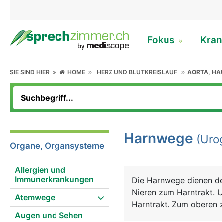
Fokus
Kran
SIE SIND HIER
HOME
HERZ UND BLUTKREISLAUF
AORTA, H
Harnwege
(Urog
Organe, Organsysteme
Allergien und
Immunerkrankungen
Die Harnwege dienen d
Nieren zum Harntrakt. 
Atemwege
Harntrakt. Zum oberen z
Augen und Sehen
Harnblase und die Harnr