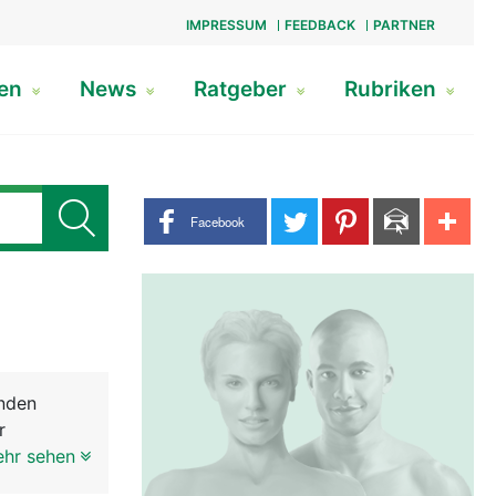
IMPRESSUM
FEEDBACK
PARTNER
gen
News
Ratgeber
Rubriken
Share buttons
Facebook
nden
r
ie
ehr sehen
nleiter zum