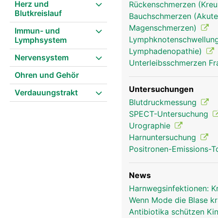
Herz und
Rückenschmerzen (Kre
Blutkreislauf
Bauchschmerzen (Akute
Magenschmerzen)
Immun- und
Lymphknotenschwellung
Lymphsystem
Lymphadenopathie)
Nervensystem
Unterleibsschmerzen F
Ohren und Gehör
Untersuchungen
Verdauungstrakt
Blutdruckmessung
SPECT-Untersuchung
Urographie
Harnuntersuchung
Positronen-Emissions-
News
Harnwegsinfektionen: K
Wenn Mode die Blase k
Antibiotika schützen K