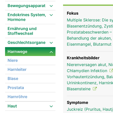
Harntransport in die Bl
Bewegungsapparat
Harnausscheidung.
Fokus
Endokrines System,
Hormone
Multiple Sklerose: Di
Blasenentzündung, Zysti
Ernährung und
Prostatabeschwerden –
Stoffwechsel
Behandlung der akuten,
Geschlechtsorgane
Eisenmangel, Blutarmut 
Harnwege
Krankheitsbilder
Niere
Nierenversagen akut, Ni
Harnleiter
Chlamydien Infektion
Vorhautentzündung, Bal
Blase
Urininkontinenz, Harnin
Prostata
Blasensteine
Harnröhre
Symptome
Haut
Juckreiz (Pruritus, Hau