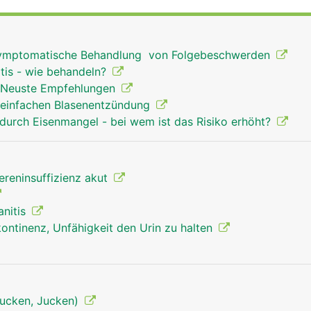
ase, die Harnblase zur Harnspeicherung und die Harnröhre z
e symptomatische Behandlung von Folgebeschwerden
tis - wie behandeln?
 Neuste Empfehlungen
 einfachen Blasenentzündung
durch Eisenmangel - bei wem ist das Risiko erhöht?
ereninsuffizienz akut
anitis
kontinenz, Unfähigkeit den Urin zu halten
tjucken, Jucken)