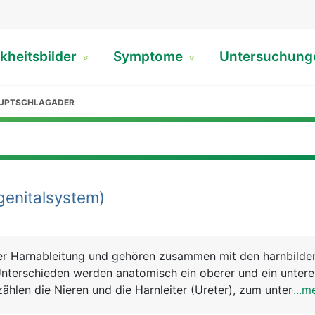
kheitsbilder
Symptome
Untersuchun
AUPTSCHLAGADER
enitalsystem)
er Harnableitung und gehören zusammen mit den harnbilde
Unterschieden werden anatomisch ein oberer und ein untere
ählen die Nieren und die Harnleiter (Ureter), zum unteren d
...m
öhre (Urethra). Die Nieren dienen der Harnbildung, die Har