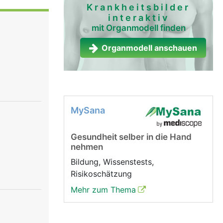
eichen, die
Krankheitsbilder
interaktiv
ch zwischen
mit Organmodell finden
cheibe und
d, ist die
Organmodell anschauen
ren
lenk nicht
gebettet.
ewebe auf
MySana
ert wird
hen und
Gesundheit selber in die Hand
durch
nehmen
Bildung, Wissenstests,
Risikoschätzung
Mehr zum Thema