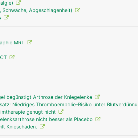
algie)
, Schwäche, Abgeschlagenheit)
s
raphie MRT
 CT
Kniegelenk Mann
gel begünstigt Arthrose der Kniegelenke
rsatz: Niedriges Thromboembolie-Risiko unter Blutverdünn
eimtherapie genügt nicht
egelenksarthrose nicht besser als Placebo
ilt Knieschäden.