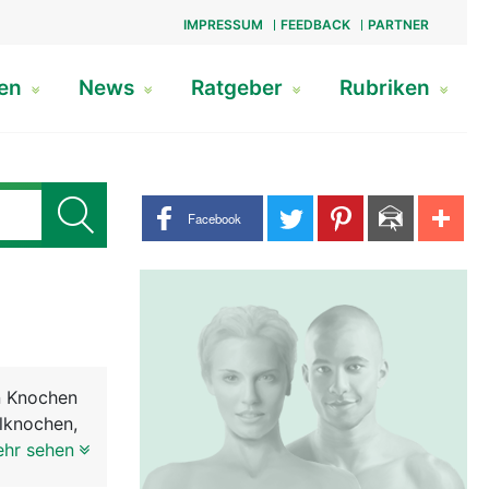
IMPRESSUM
FEEDBACK
PARTNER
gen
News
Ratgeber
Rubriken
Share buttons
Facebook
en Knochen
lknochen,
ehr sehen
htet ist