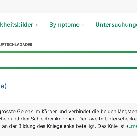
kheitsbilder
Symptome
Untersuchun
AUPTSCHLAGADER
e)
grösste Gelenk im Körper und verbindet die beiden längst
hen und den Schienbeinknochen. Der zweite Unterschenke
 an der Bildung des Kniegelenks beteiligt. Das Knie ist eine
...m
on aus Knochen, Knorpel, Bändern und Sehnen. Genau betrac