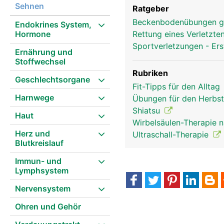
Sehnen
Ratgeber
Beckenbodenübungen g
Endokrines System,
Hormone
Rettung eines Verletzte
Sportverletzungen - Ers
Ernährung und
Stoffwechsel
Rubriken
Geschlechtsorgane
Fit-Tipps für den Alltag
Harnwege
Übungen für den Herbs
Shiatsu
Haut
Wirbelsäulen-Therapie 
Herz und
Ultraschall-Therapie
Blutkreislauf
Immun- und
Lymphsystem
Nervensystem
Ohren und Gehör