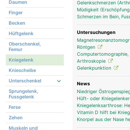
Daumen
Gelenkschmerzen (Arthr
Müdigkeit (Erschöpfung
Finger
Schmerzen im Bein, Fus
Becken
Untersuchungen
Hüftgelenk
Magnetresonanztomog
Oberschenkel,
Röntgen
Femur
Computertomographie,
Kniegelenk
Arthroskopie
Gelenkpunktion
Kniescheibe
Kniegelenk Frau
Unterschenkel
News
Sprungelenk,
Niedriger Östrogenspie
Fussgelenk
Hüft- oder Kniegelenke
Kniegelenksarthrose: H
Ferse
Vitamin D hilft bei Kni
Zehen
Knorpel aus der Nase he
Muskeln und