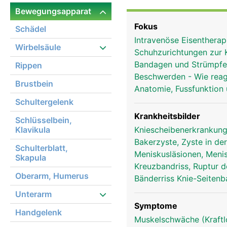
das Knie aber kein einz
Bewegungsapparat
in einer gemeinsamen Ge
Fokus
Schädel
Oberschenkel und Schie
Intravenöse Eisentherap
dem Oberschenkel. Obwoh
Wirbelsäule
Schuhzurichtungen zur 
Bewegung eher eine Komb
Bandagen und Strümpf
Rippen
Oberschenkelmuskulatur
Beschwerden - Wie reag
Oberschenkel und teilw
Brustbein
Anatomie, Fussfunktion
aufeinander reiben, sin
Schultergelenk
Zusätzlich besitzt das
denen der Oberschenkelk
Krankheitsbilder
Schlüsselbein,
das Kniegelenk ausserd
Klavikula
Kniescheibenerkrankung
sich dabei überkreuzen,
Bakerzyste, Zyste in de
Schulterblatt,
Bänder in Position gehal
Meniskusläsionen, Meni
Skapula
Kreuzbandriss, Ruptur 
Oberarm, Humerus
Bänderriss Knie-Seiten
Unterarm
Symptome
Handgelenk
Muskelschwäche (Kraftl