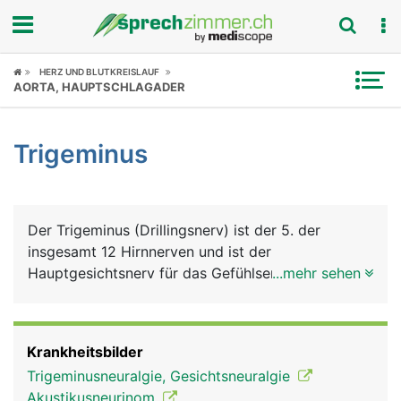
Fokus
HERZ UND BLUTKREISLAUF
AORTA, HAUPTSCHLAGADER
Krankheitsbilder
Trigeminus
Symptome
Untersuchungen
Der Trigeminus (Drillingsnerv) ist der 5. der
News
insgesamt 12 Hirnnerven und ist der
Hauptgesichtsnerv für das Gefühlsempfinden im
...mehr sehen
Ratgeber
Gesicht. Seinen Namen verdankt er seinen drei
Ästen: ein Augenast, der für das Empfinden im
Rubriken
Augenbereich, der Stirn und Teile der Nase
Krankheitsbilder
verantwortlich ist; ein Oberkieferast, für das
Trigeminusneuralgie, Gesichtsneuralgie
Empfinden unter dem Auge, im Oberkieferbereich
Akustikusneurinom