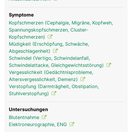
und Oberlippe; und ein Unterkieferast, der für das
Empfinden im Unterkieferbereich verantwortlich
ist und die Kau- und Mundbodenmuskulatur
Symptome
steuert.
Kopfschmerzen (Cephalgie, Migräne, Kopfweh,
Spannungskopfschmerzen, Cluster-
Kopfschmerzen)
Müdigkeit (Erschöpfung, Schwäche,
Abgeschlagenheit)
Schwindel (Vertigo, Schwindelanfall,
Schwindelattacke, Gleichgewichtsstörung)
Vergesslichkeit (Gedächtnisprobleme,
Altersvergesslichkeit, Demenz)
Verstopfung (Darmträgheit, Obstipation,
Stuhlverstopfung)
Trigeminus Frau
Trigeminus Mann
Untersuchungen
Blutentnahme
Elektroneurographie, ENG