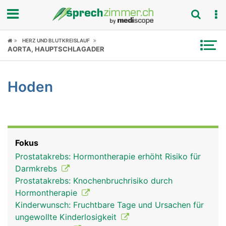
Fokus
HERZ UND BLUTKREISLAUF
AORTA, HAUPTSCHLAGADER
Krankheitsbilder
Hoden
Symptome
Untersuchungen
News
Fokus
Prostatakrebs: Hormontherapie erhöht Risiko für
Ratgeber
Darmkrebs
Prostatakrebs: Knochenbruchrisiko durch
Rubriken
Hormontherapie
Kinderwunsch: Fruchtbare Tage und Ursachen für
ungewollte Kinderlosigkeit