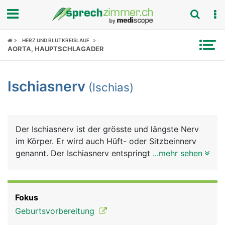
Fokus
HERZ UND BLUTKREISLAUF
AORTA, HAUPTSCHLAGADER
Krankheitsbilder
Ischiasnerv
(Ischias)
Symptome
Untersuchungen
Der Ischiasnerv ist der grösste und längste Nerv
News
im Körper. Er wird auch Hüft- oder Sitzbeinnerv
genannt. Der Ischiasnerv entspringt in Höhe der
...mehr sehen
Ratgeber
Lendenwirbelsäule aus einem Nervengeflecht des
Rückenmarks. Er gelangt unter dem Gesässmuskel
Rubriken
über eine Öffnung im Beckenknochen an die
Fokus
Rückseite des Beines und zieht bis zu den Zehen.
Geburtsvorbereitung
In Höhe der Kniekehle teilt er sich in einen