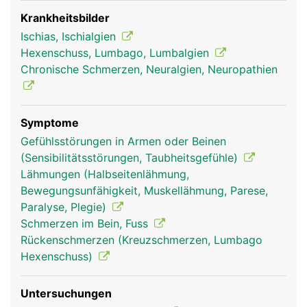
Wadennerv und einen Schienbeinnerv. Der
Ischiasnerv leitet einerseits Schmerz- und
Krankheitsbilder
Gefühlswahrnehmungen von den Beinen und
Ischias, Ischialgien
Füssen zum Gehirn und andererseits
Hexenschuss, Lumbago, Lumbalgien
Bewegungssignale vom Gehirn zu den jeweiligen
Chronische Schmerzen, Neuralgien, Neuropathien
Muskeln der Beine und Füsse. Schäden des
Ischiasnervs können daher starke Schmerzen,
Taubheitsgefühle oder Muskelschwächen bzw.
Symptome
Lähmungen an den Beinen auslösen.
Gefühlsstörungen in Armen oder Beinen
(Sensibilitätsstörungen, Taubheitsgefühle)
Lähmungen (Halbseitenlähmung,
Bewegungsunfähigkeit, Muskellähmung, Parese,
Paralyse, Plegie)
Schmerzen im Bein, Fuss
Rückenschmerzen (Kreuzschmerzen, Lumbago
Hexenschuss)
Untersuchungen
ischiasnerv frau
ischiasnerv mann