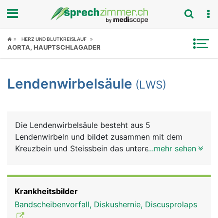
Fokus
HERZ UND BLUTKREISLAUF
AORTA, HAUPTSCHLAGADER
Krankheitsbilder
Lendenwirbelsäule
(LWS)
Symptome
Untersuchungen
Die Lendenwirbelsäule besteht aus 5
News
Lendenwirbeln und bildet zusammen mit dem
Kreuzbein und Steissbein das untere Ende der
...mehr sehen
Ratgeber
Wirbelsäule. Die Lendenwirbel müssen einen
wesentlich grösseren Anteil des Körpergewichts
Rubriken
tragen als die Hals- und Brustwirbel und sind
Krankheitsbilder
daher besonders belastet. Aus den Lendenwirbeln
Bandscheibenvorfall, Diskushernie, Discusprolaps
tritt der längste Nerv des Körpers aus, der