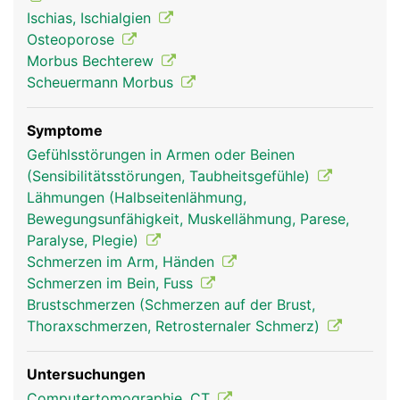
Ischiasnerv, der die Rückseite der Beine bis zu den
Ischias, Ischialgien
Füssen versorgt. In der Lendenwirbelsäule endet
Osteoporose
ausserdem das Rückenmark.
Morbus Bechterew
Scheuermann Morbus
Symptome
Gefühlsstörungen in Armen oder Beinen
(Sensibilitätsstörungen, Taubheitsgefühle)
Lähmungen (Halbseitenlähmung,
Bewegungsunfähigkeit, Muskellähmung, Parese,
Paralyse, Plegie)
Schmerzen im Arm, Händen
Frau
Mann
Schmerzen im Bein, Fuss
Brustschmerzen (Schmerzen auf der Brust,
Thoraxschmerzen, Retrosternaler Schmerz)
Untersuchungen
Computertomographie, CT