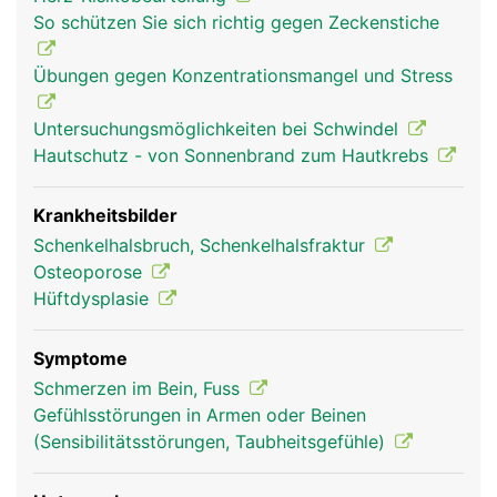
(Schenkelhals), einen langen Schaft und einem
So schützen Sie sich richtig gegen Zeckenstiche
verdickten unteren Ende mit zwei walzenförmigen
Gelenkknorren, die mit dem Schienbein und der
Übungen gegen Konzentrationsmangel und Stress
Kniescheibe das Knie bilden. Der Hüftkopf bildet
mit der Hüftpfanne des Beckens das Hüftgelenk.
Untersuchungsmöglichkeiten bei Schwindel
Der Oberschenkelknochen dient ausserdem als
Hautschutz - von Sonnenbrand zum Hautkrebs
Befestigungsanker für Bänder und Muskeln.
Krankheitsbilder
Schenkelhalsbruch, Schenkelhalsfraktur
Osteoporose
Hüftdysplasie
Symptome
Schmerzen im Bein, Fuss
Gefühlsstörungen in Armen oder Beinen
Oberschenkel Frau
Oberschenkel
(Sensibilitätsstörungen, Taubheitsgefühle)
Mann