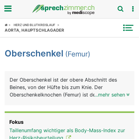
Fokus
HERZ UND BLUTKREISLAUF
AORTA, HAUPTSCHLAGADER
Krankheitsbilder
Oberschenkel
(Femur)
Symptome
Untersuchungen
Der Oberschenkel ist der obere Abschnitt des
News
Beines, von der Hüfte bis zum Knie. Der
Oberschenkelknochen (Femur) ist der längste und
...mehr sehen
Ratgeber
durch seine besondere Bauweise auch der
kräftigste Röhrenknochen im Körper. Er macht
Rubriken
etwa ein Viertel der gesamten Körperlänge aus. Er
Fokus
besteht von oben nach unten aus dem kugeligen
Taillenumfang wichtiger als Body-Mass-Index zur
Kopf (Hüftkopf), einem kurzen Hals
Herz-Risikobeurteilung