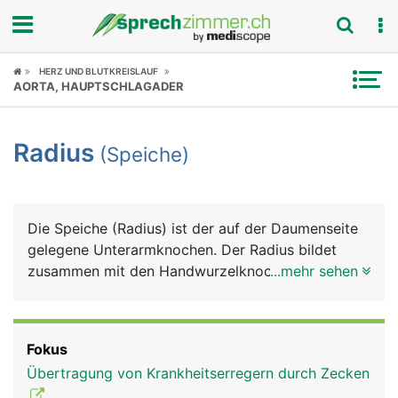
Fokus
HERZ UND BLUTKREISLAUF
AORTA, HAUPTSCHLAGADER
Krankheitsbilder
Radius
(Speiche)
Symptome
Untersuchungen
Die Speiche (Radius) ist der auf der Daumenseite
News
gelegene Unterarmknochen. Der Radius bildet
zusammen mit den Handwurzelknochen den
...mehr sehen
Ratgeber
grössten Teil des Handgelenks, am Ellbogengelenk
hat sie nur einen kleinen Anteil. Der Radiusbruch
Rubriken
ist der häufigste Knochenbruch überhaupt.
Fokus
Übertragung von Krankheitserregern durch Zecken