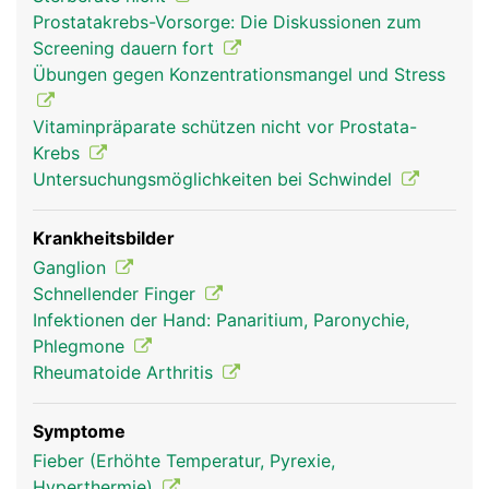
über Sehen und Bänder der Hand- und
Prostatakrebs-Vorsorge: Die Diskussionen zum
Unterarmmuskeln. Nur der Daumen hat einen
Screening dauern fort
eigenen Muskel, den Daumenballen, der ihm einen
Übungen gegen Konzentrationsmangel und Stress
grösseren Bewegungsumfang verleiht. Die
Hauptfunktionen der Finger sind Greifen, Tasten
Vitaminpräparate schützen nicht vor Prostata-
und Fühlen.
Krebs
Untersuchungsmöglichkeiten bei Schwindel
Krankheitsbilder
Ganglion
Schnellender Finger
Infektionen der Hand: Panaritium, Paronychie,
Phlegmone
Rheumatoide Arthritis
Finger Frau
Finger Mann
Symptome
Fieber (Erhöhte Temperatur, Pyrexie,
Hyperthermie)