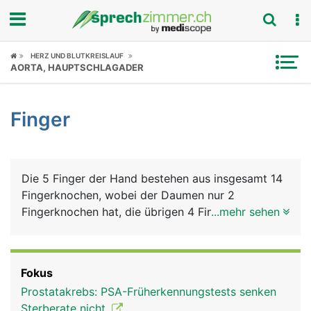
Fokus
HERZ UND BLUTKREISLAUF
AORTA, HAUPTSCHLAGADER
Krankheitsbilder
Finger
Symptome
Untersuchungen
Die 5 Finger der Hand bestehen aus insgesamt 14
News
Fingerknochen, wobei der Daumen nur 2
Fingerknochen hat, die übrigen 4 Finger haben
...mehr sehen
Ratgeber
jeweils 3. Die Fingerknochen bilden die Grund-,
Mittel- und Endglieder der Finger (beim Daumen
Rubriken
nur Grund- und Endglied), die durch Fingergelenke
Fokus
verbunden sind. Die Endglieder der Finger tragen
Prostatakrebs: PSA-Früherkennungstests senken
die Fingernägel. Die Bewegung der Finger erfolgt
Sterberate nicht