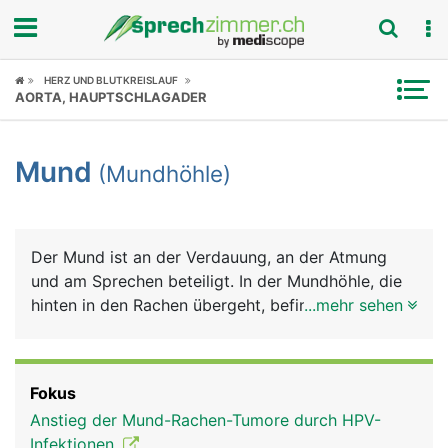
Fokus
HERZ UND BLUTKREISLAUF
AORTA, HAUPTSCHLAGADER
Krankheitsbilder
Mund
(Mundhöhle)
Symptome
Untersuchungen
Der Mund ist an der Verdauung, an der Atmung
News
und am Sprechen beteiligt. In der Mundhöhle, die
hinten in den Rachen übergeht, befinden sich die
...mehr sehen
Ratgeber
Zähne und die Zunge. Die gesamte Mundhöhle ist
von einer Schleimhaut ausgekleidet, die im Bereich
Rubriken
der Zähne das Zahnfleisch bildet. Sie wird von den
Fokus
Speicheldrüsen und Schleimzellen der
Anstieg der Mund-Rachen-Tumore durch HPV-
Mundschleimhaut ständig feucht gehalten. Den
Infektionen