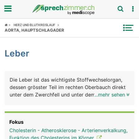
Fokus
HERZ UND BLUTKREISLAUF
AORTA, HAUPTSCHLAGADER
Krankheitsbilder
Leber
Symptome
Untersuchungen
Die Leber ist das wichtigste Stoffwechselorgan,
News
dessen grösster Teil im rechten Oberbauch direkt
unter dem Zwerchfell und unter dem rechten
...mehr sehen
Ratgeber
Rippenbogen liegt. Sie besteht aus einem grossen
rechten Lappen und einem kleineren linken Lappen
Rubriken
und besteht aus Milliarden von Leberzellen
Fokus
(Hepatozyten). Die Leber erfüllt viele
Cholesterin - Atherosklerose - Arterienverkalkung,
lebenswichtige Aufgaben: Sie ist gleichzeitig
Funktion des Cholesterins im Körper