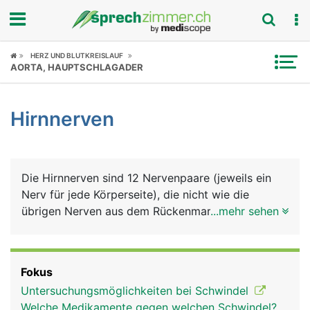
Fokus
HERZ UND BLUTKREISLAUF
AORTA, HAUPTSCHLAGADER
Krankheitsbilder
Hirnnerven
Symptome
Untersuchungen
Die Hirnnerven sind 12 Nervenpaare (jeweils ein
News
Nerv für jede Körperseite), die nicht wie die
übrigen Nerven aus dem Rückenmark kommen,
...mehr sehen
Ratgeber
sondern direkt im Gehirn entspringen und durch
verschiedene Öffnungen des Schädelknochens
Rubriken
austreten. Einer der Hirnnerven zieht bis in den
Fokus
Bauchraum, alle anderen versorgen den Kopf und
Untersuchungsmöglichkeiten bei Schwindel
die Halsregion. Die 12 Hirnnerven haben folgende
Welche Medikamente gegen welchen Schwindel?