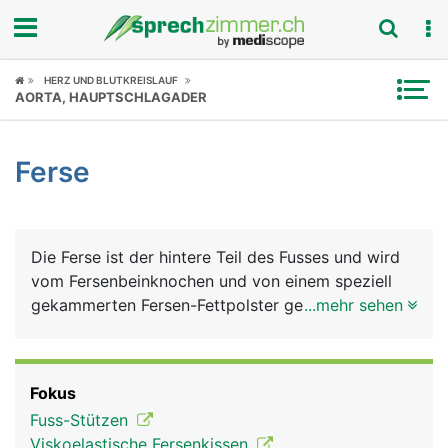
Fokus
HERZ UND BLUTKREISLAUF
AORTA, HAUPTSCHLAGADER
Krankheitsbilder
Ferse
Symptome
Untersuchungen
Die Ferse ist der hintere Teil des Fusses und wird
News
vom Fersenbeinknochen und von einem speziell
gekammerten Fersen-Fettpolster gebildet, der als
...mehr sehen
Ratgeber
Stossdämpfer dient. Das Fersenbein ist mit dem
Sprungbein und dem Würfelbein der Fusswurzel
Rubriken
gelenkig verbunden. Am hinteren Ende des
Fokus
Fersenbeins setzt die Achillessehne an. Sie ist die
Fuss-Stützen
kräftigste Sehen im Körper und für die Beugung im
Viskoelastische Fersenkissen