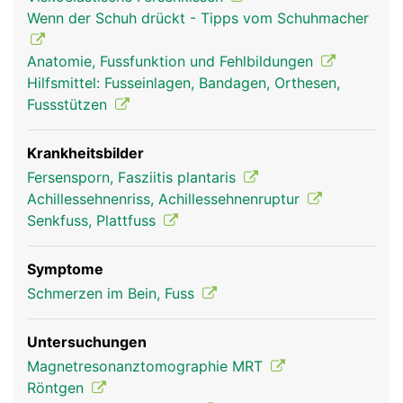
oberen Sprunggelenk verantwortlich. Dadurch
Wenn der Schuh drückt - Tipps vom Schuhmacher
wird der Vorfuss (Zehenbereich) nach unten
gezogen und das Abstossen des Fusses vom
Anatomie, Fussfunktion und Fehlbildungen
Boden beim Gehen und Laufen ermöglicht.
Hilfsmittel: Fusseinlagen, Bandagen, Orthesen,
Fussstützen
Krankheitsbilder
Fersensporn, Fasziitis plantaris
Achillessehnenriss, Achillessehnenruptur
Senkfuss, Plattfuss
Symptome
Ferse Frau
Ferse Mann
Schmerzen im Bein, Fuss
Untersuchungen
Magnetresonanztomographie MRT
Röntgen