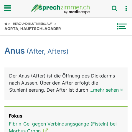
Fokus
HERZ UND BLUTKREISLAUF
AORTA, HAUPTSCHLAGADER
Krankheitsbilder
Anus
(After, Afters)
Symptome
Untersuchungen
Der Anus (After) ist die Öffnung des Dickdarms
News
nach Aussen. Über den After erfolgt die
Stuhlentleerung. Der After ist durch zwei
...mehr sehen
Ratgeber
Schliessmuskeln verschlossen, dem unwillkürlichen
(nicht selbst steuerbaren) inneren
Rubriken
Afterschliessmuskel und dem willkürlichen (selbst
Fokus
kontrollierbaren) äusseren Afterschliessmuskel. In
Fibrin-Gel gegen Verbindungsgänge (Fisteln) bei
der Übergangszone zwischen Darmschleimhaut
Morbus Crohn