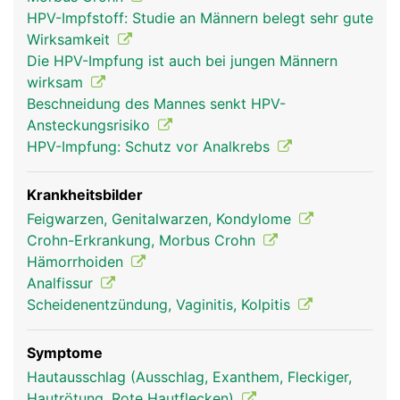
und äusserer Haut befindet sich die sogenannte
HPV-Impfstoff: Studie an Männern belegt sehr gute
Hämorrhoidalzone, ein Venengeflecht, das
Wirksamkeit
zusammen mit den beiden Ringmuskeln den
Die HPV-Impfung ist auch bei jungen Männern
Enddarm abdichtet.
wirksam
Beschneidung des Mannes senkt HPV-
Ansteckungsrisiko
HPV-Impfung: Schutz vor Analkrebs
Krankheitsbilder
Feigwarzen, Genitalwarzen, Kondylome
Crohn-Erkrankung, Morbus Crohn
Hämorrhoiden
Analfissur
anus frau
anus mann
Scheidenentzündung, Vaginitis, Kolpitis
Symptome
Hautausschlag (Ausschlag, Exanthem, Fleckiger,
Hautrötung, Rote Hautflecken)