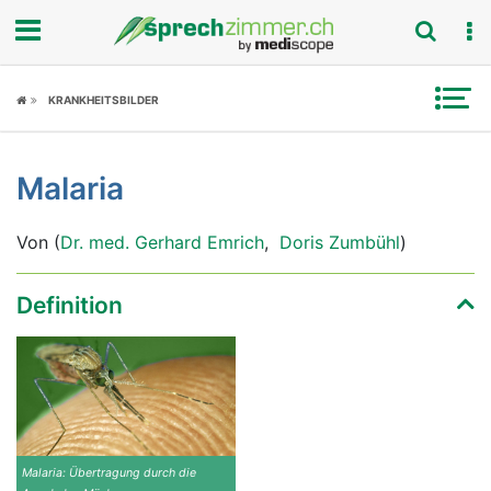
Fokus
KRANKHEITSBILDER
Krankheitsbilder
Malaria
Symptome
Von (
Dr. med. Gerhard Emrich
,
Doris Zumbühl
)
Untersuchungen
News
Definition
Ratgeber
Rubriken
Malaria: Übertragung durch die