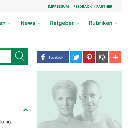
IMPRESSUM
FEEDBACK
PARTNER
gen
News
Ratgeber
Rubriken
Share buttons
Facebook
nkung.