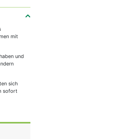
s
men mit
 haben und
indern
ten sich
n sofort