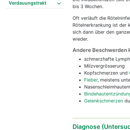
Verdauungstrakt
bis 3 Wochen.
Oft verläuft die Rötelnin
Rötelnerkrankung ist der 
sich dann über den ganze
wieder.
Andere Beschwerden k
schmerzhafte Lymphk
Milzvergrösserung
Kopfschmerzen und
Fieber
, meistens unt
Nasenschleimhauten
Bindehautentzündun
Gelenkschmerzen
du
Diagnose (Untersu