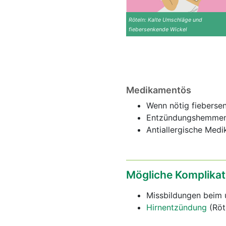
Röteln: Kalte Umschläge und
fiebersenkende Wickel
Medikamentös
Wenn nötig fiebers
Entzündungshemmen
Antiallergische Medi
Mögliche Komplikat
Missbildungen beim 
Hirnentzündung
(Röt