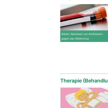
Röteln: Nachweis von Antikörpern
gegen das Rötelnvirus
Therapie (Behandlu