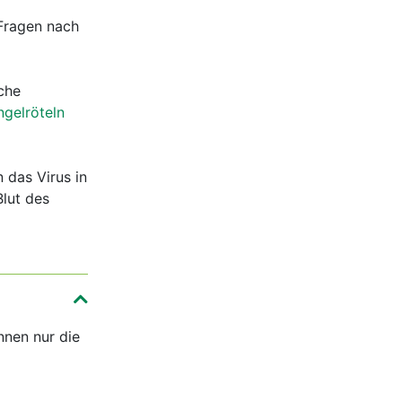
Fragen nach
che
ngelröteln
 das Virus in
lut des
nnen nur die