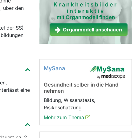
 ohne
Krankheitsbilder
, über den
interaktiv
mit Organmodell finden
el der SS)
Organmodell anschauen
lbildungen
MySana
en,
Gesundheit selber in die Hand
terlässt eine
nehmen
Bildung, Wissenstests,
Risikoschätzung
Mehr zum Thema
dauert ca. 2