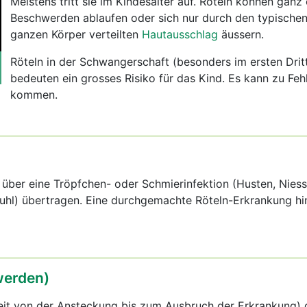
Meistens tritt sie im Kindesalter auf. Röteln können ganz
Beschwerden ablaufen oder sich nur durch den typischen
ganzen Körper verteilten
Hautausschlag
äussern.
Röteln in der Schwangerschaft (besonders im ersten Dritt
bedeuten ein grosses Risiko für das Kind. Es kann zu Feh
kommen.
d über eine Tröpfchen- oder Schmierinfektion (Husten, Niess
tuhl) übertragen. Eine durchgemachte Röteln-Erkrankung hin
erden)
Zeit von der Ansteckung bis zum Ausbruch der Erkrankung) 