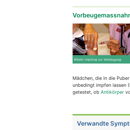
Vorbeugemassnahm
Röteln: Impfung zur Vorbeugung
Mädchen, die in die Puber
unbedingt impfen lassen (
getestet, ob
Antikörper
vo
Verwandte Symp