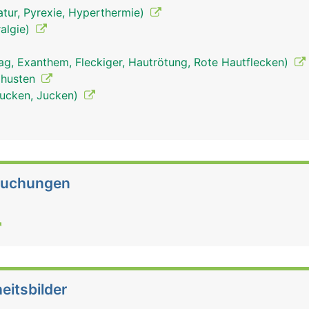
tur, Pyrexie, Hyperthermie)
algie)
ag, Exanthem, Fleckiger, Hautrötung, Rote Hautflecken)
izhusten
tjucken, Jucken)
suchungen
eitsbilder