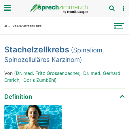
Fokus
KRANKHEITSBILDER
Krankheitsbilder
Stachelzellkrebs
(Spinaliom,
Symptome
Spinozelluläres Karzinom)
Untersuchungen
Von (
Dr. med. Fritz Grossenbacher
,
Dr. med. Gerhard
News
Emrich
,
Doris Zumbühl
)
Ratgeber
Definition
Rubriken