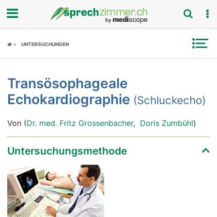
Fokus
UNTERSUCHUNGEN
Krankheitsbilder
Transösophageale
Symptome
Echokardiographie
(Schluckecho)
Untersuchungen
Von (
Dr. med. Fritz Grossenbacher
,
Doris Zumbühl
)
News
Untersuchungsmethode
Ratgeber
Rubriken