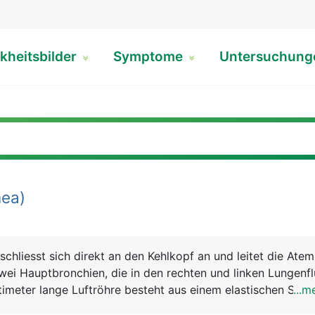
kheitsbilder
Symptome
Untersuchun
ea)
schliesst sich direkt an den Kehlkopf an und leitet die Ateml
 zwei Hauptbronchien, die in den rechten und linken Lungenfl
timeter lange Luftröhre besteht aus einem elastischen Schla
...m
estigkeit 16 bis 20 U-förmige Knorpelspangen sorgen. Ihr A