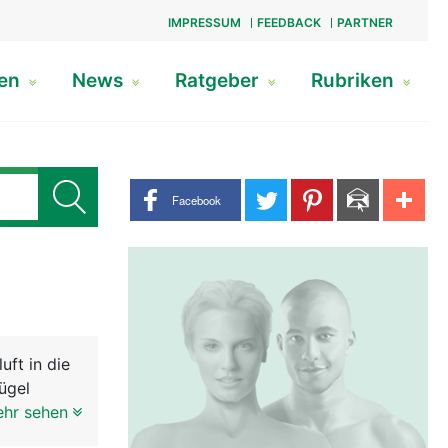
IMPRESSUM
FEEDBACK
PARTNER
gen
News
Ratgeber
Rubriken
Share buttons
Facebook
uft in die
ügel
uch, für
ehr sehen
ussehen