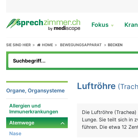
Fokus
Kran
SIE SIND HIER
HOME
BEWEGUNGSAPPARAT
BECKEN
Luftröhre
(Trach
Organe, Organsysteme
Allergien und
Immunerkrankungen
Die Luftröhre (Trachea) 
Lunge. Sie teilt sich in
Atemwege
führen. Die etwa 12 Zen
Nase
dessen Stabilität und F