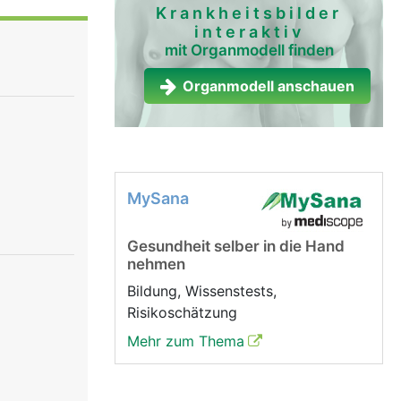
Krankheitsbilder
interaktiv
mit Organmodell finden
den und die
er
Organmodell anschauen
MySana
Gesundheit selber in die Hand
nehmen
Bildung, Wissenstests,
Risikoschätzung
Mehr zum Thema