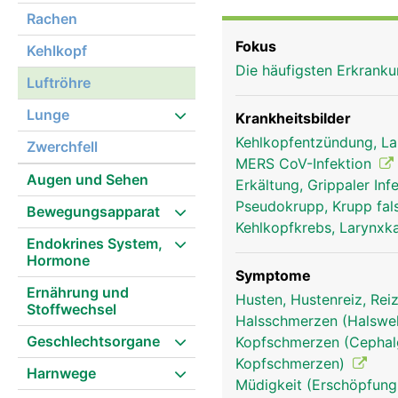
erinnert an einen Staub
Rachen
ausgekleidet, die mit f
Fokus
Kehlkopf
Fremdkörper wie Staub, 
Die häufigsten Erkran
beweglichen Flimmerhär
Luftröhre
entweder geschluckt od
Lunge
Krankheitsbilder
Kehlkopfentzündung, La
Zwerchfell
MERS CoV-Infektion
Augen und Sehen
Erkältung, Grippaler Inf
Pseudokrupp, Krupp fal
Bewegungsapparat
Kehlkopfkrebs, Larynx
Endokrines System,
Hormone
Symptome
Ernährung und
Husten, Hustenreiz, Re
Stoffwechsel
Halsschmerzen (Halsw
Geschlechtsorgane
Kopfschmerzen (Cephalg
Kopfschmerzen)
Harnwege
Müdigkeit (Erschöpfung