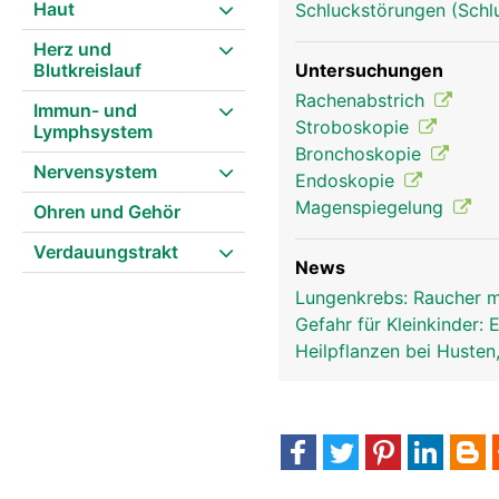
Haut
Schluckstörungen (Schl
Herz und
Blutkreislauf
Untersuchungen
Luftröhre Frau
Rachenabstrich
Immun- und
Stroboskopie
Lymphsystem
Bronchoskopie
Nervensystem
Endoskopie
Magenspiegelung
Ohren und Gehör
Verdauungstrakt
News
Lungenkrebs: Raucher mi
Gefahr für Kleinkinder:
Heilpflanzen bei Husten