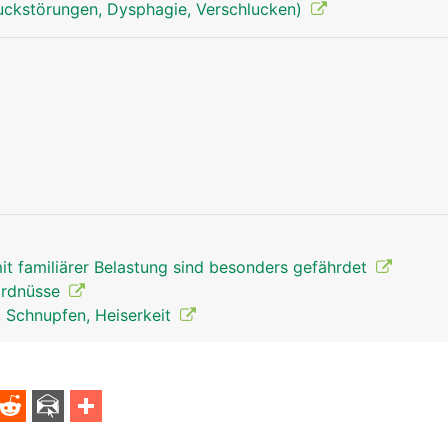
uckstörungen, Dysphagie, Verschlucken)
Luftröhre Mann
Luftröhre Fra
t familiärer Belastung sind besonders gefährdet
 Erdnüsse
, Schnupfen, Heiserkeit