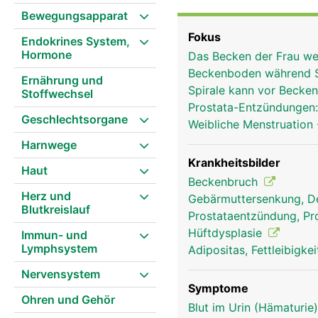
gleichmässig auf die Ob
Bewegungsapparat
ein sicherer Stand ermö
Fokus
Endokrines System,
Bänder und Muskeln mit
Hormone
Das Becken der Frau wei
Festigkeit und Stabilit
Beckenboden während 
Hüftgelenk mit dem Obe
Ernährung und
Spirale kann vor Beck
Stoffwechsel
ausserdem die Beckenor
Prostata-Entzündungen
Frauen haben im Vergle
Geschlechtsorgane
Weibliche Menstruation
Beckenausgang um ein 
Harnwege
Krankheitsbilder
Haut
Beckenbruch
Herz und
Gebärmuttersenkung, D
Blutkreislauf
Prostataentzündung, Pro
Hüftdysplasie
Immun- und
Lymphsystem
Adipositas, Fettleibigk
Nervensystem
Symptome
Ohren und Gehör
Blut im Urin (Hämaturie