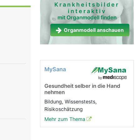
tung und
Krankheitsbilder
interaktiv
chiedene
mit Organmodell finden
che
über das
Organmodell anschauen
h
rgane.
MySana
Gesundheit selber in die Hand
nehmen
Bildung, Wissenstests,
Risikoschätzung
Mehr zum Thema