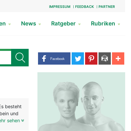
IMPRESSUM
FEEDBACK
PARTNER
gen
News
Ratgeber
Rubriken
Share buttons
Facebook
Es besteht
bein und
Beckenring
ehr sehen
ergewicht