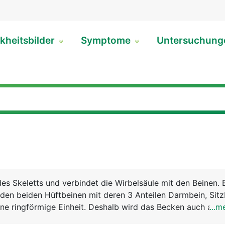
kheitsbilder
Symptome
Untersuchun
des Skeletts und verbindet die Wirbelsäule mit den Beinen. 
den beiden Hüftbeinen mit deren 3 Anteilen Darmbein, Sitz
ne ringförmige Einheit. Deshalb wird das Becken auch als 
...m
chnet. Über diesen festen und stabilen Ring wird das Körp