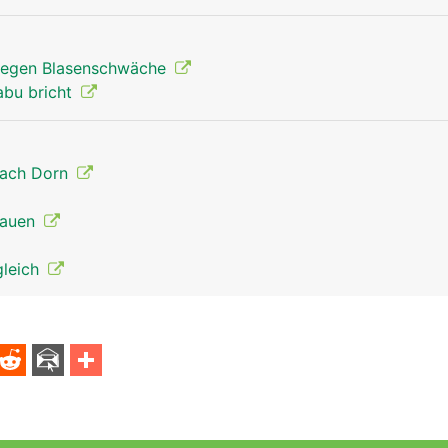
egen Blasenschwäche
abu bricht
nach Dorn
Frauen
gleich