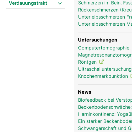
Schmerzen im Bein, Fus
Verdauungstrakt
Rückenschmerzen (Kre
Unterleibsschmerzen F
Unterleibsschmerzen 
Untersuchungen
Becken Frau
Computertomographie,
Magnetresonanztomog
Röntgen
Ultraschalluntersuchun
Knochenmarkpunktion
News
Biofeedback bei Verst
Beckenbodenschwäche:
Harninkontinenz: Yoga
Ein starker Beckenbode
Schwangerschaft und Geb