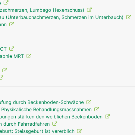
s
uzschmerzen, Lumbago Hexenschuss)
rau (Unterbauchschmerzen, Schmerzen im Unterbauch)
Mann
Becken Mann
 CT
raphie MRT
g
opfung durch Beckenboden-Schwäche
 Physikalische Behandlungsmassnahmen
übungen stärken den weiblichen Beckenboden
n durch Fahrradfahren
urt: Steissgeburt ist vererblich