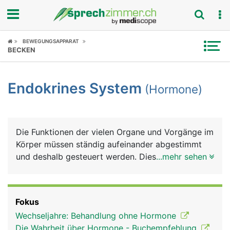
Fokus
BEWEGUNGSAPPARAT
BECKEN
Krankheitsbilder
Endokrines System
(Hormone)
Symptome
Untersuchungen
Die Funktionen der vielen Organe und Vorgänge im
News
Körper müssen ständig aufeinander abgestimmt
und deshalb gesteuert werden. Diese Steuerungen,
...mehr sehen
Ratgeber
die vom täglichen Verdauungsvorgang, über
Stoffwechselvorgänge, Schlaf, Wachstum,
Rubriken
Fortpflanzung bis hin zum psychischen Befinden
Fokus
reichen, übernehmen weit über 30 verschiedene
Wechseljahre: Behandlung ohne Hormone
Hormone (chemische Botenstoffe), die von
Die Wahrheit über Hormone - Buchempfehlung