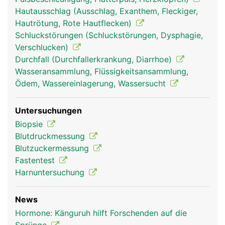
Hautausschlag (Ausschlag, Exanthem, Fleckiger,
Hautrötung, Rote Hautflecken)
Schluckstörungen (Schluckstörungen, Dysphagie,
Verschlucken)
Durchfall (Durchfallerkrankung, Diarrhoe)
Wasseransammlung, Flüssigkeitsansammlung,
Ödem, Wassereinlagerung, Wassersucht
Endokrines-
Endokrines-
Kopf Links Frau
Untersuchungen
System Frau
System Mann
Biopsie
Blutdruckmessung
Blutzuckermessung
Fastentest
Harnuntersuchung
News
Hormone: Känguruh hilft Forschenden auf die