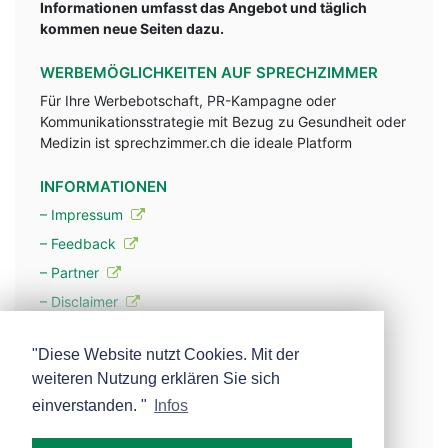
Informationen umfasst das Angebot und täglich
kommen neue Seiten dazu.
WERBEMÖGLICHKEITEN AUF SPRECHZIMMER
Für Ihre Werbebotschaft, PR-Kampagne oder
Kommunikationsstrategie mit Bezug zu Gesundheit oder
Medizin ist sprechzimmer.ch die ideale Platform
INFORMATIONEN
– Impressum
– Feedback
– Partner
– Disclaimer
– Datenschutzerklärung / Privacy Policy
"Diese Website nutzt Cookies. Mit der
weiteren Nutzung erklären Sie sich
– Werbung
einverstanden. "
Infos
– Mehr über unsere Experten