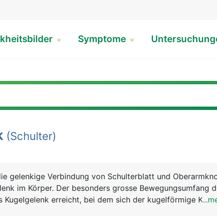
kheitsbilder
Symptome
Untersuchun
k
(Schulter)
die gelenkige Verbindung von Schulterblatt und Oberarmkn
elenk im Körper. Der besonders grosse Bewegungsumfang 
es Kugelgelenk erreicht, bei dem sich der kugelförmige Kopf
...m
 flachen Gelenkpfanne des Schulterblattes bewegt. Damit 