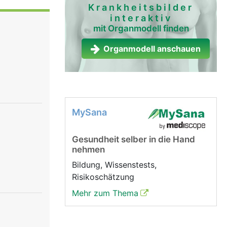
enkschmiere
Krankheitsbilder
interaktiv
iner
mit Organmodell finden
e Muskeln
uskel
Organmodell anschauen
on Gelenk,
MySana
Gesundheit selber in die Hand
nehmen
Bildung, Wissenstests,
Risikoschätzung
Mehr zum Thema