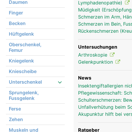
Daumen
Lymphadenopathie)
Müdigkeit (Erschöpfung
Finger
Schmerzen im Arm, Hä
Becken
Schmerzen im Bein, Fus
Rückenschmerzen (Kre
Schultergelenk Frau
Hüftgelenk
Oberschenkel,
Untersuchungen
Femur
Arthroskopie
Kniegelenk
Gelenkpunktion
Kniescheibe
News
Unterschenkel
Insektengiftallergien ni
Sprungelenk,
Pflegewissenschaft: Sch
Fussgelenk
Schulterschmerzen: Bew
Unfallverhütung beim 
Ferse
Akupunktur hilft bei v
Zehen
Muskeln und
Ratgeber