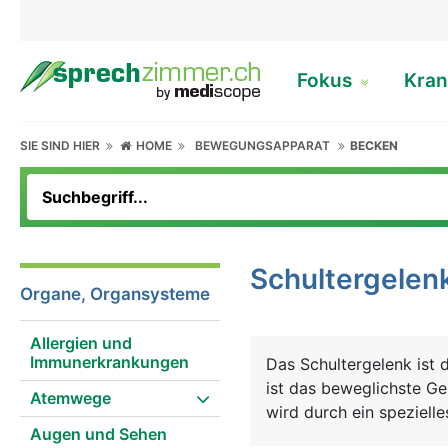
Fokus
Kran
SIE SIND HIER
HOME
BEWEGUNGSAPPARAT
BECKEN
Schultergelen
Organe, Organsysteme
Allergien und
Immunerkrankungen
Das Schultergelenk ist 
ist das beweglichste G
Atemwege
wird durch ein speziell
Augen und Sehen
Oberarmknochens in der