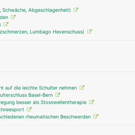
, Schwäche, Abgeschlagenheit)
nden
s
uzschmerzen, Lumbago Hexenschuss)
Schultergelenk Mann
cht auf die leichte Schulter nehmen
ulterschluss Basel-Bern
egung besser als Stosswellentherapie
Schneesport
erschiedenen rheumatischen Beschwerden