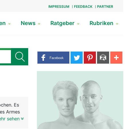
IMPRESSUM
FEEDBACK
PARTNER
gen
News
Ratgeber
Rubriken
Share buttons
Facebook
ochen. Es
des Armes
 des
ehr sehen
die