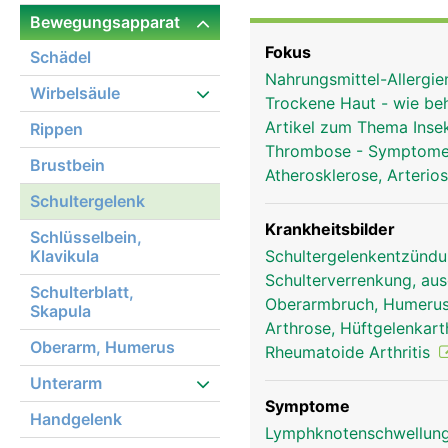
Knochen nicht aufeinand
Bewegungsapparat
eingebettet. Um das seh
Fokus
Schädel
komplexen Struktur aus 
Nahrungsmittel-Allergie
und deren Sehnen (sog
Wirbelsäule
Trockene Haut - wie b
(Deltoideus) umgeben.
Artikel zum Thema Inse
Rippen
Bändern und Muskeln er
Thrombose - Symptome
Brustbein
Atherosklerose, Arterio
Schultergelenk
Krankheitsbilder
Schlüsselbein,
Klavikula
Schultergelenkentzündun
Schulterverrenkung, au
Schulterblatt,
Oberarmbruch, Humerus
Skapula
Arthrose, Hüftgelenkar
Oberarm, Humerus
Rheumatoide Arthritis
Unterarm
Symptome
Handgelenk
Lymphknotenschwellung