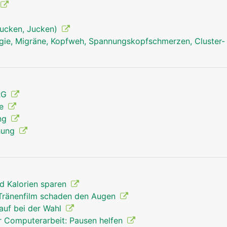
tjucken, Jucken)
ie, Migräne, Kopfweh, Spannungskopfschmerzen, Cluster-
Augen und Sehen Mann
ERG
ie
ung
hung
d Kalorien sparen
m Tränenfilm schaden den Augen
auf bei der Wahl
 Computerarbeit: Pausen helfen