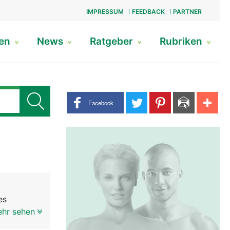
IMPRESSUM
FEEDBACK
PARTNER
gen
News
Ratgeber
Rubriken
Share buttons
Facebook
es
ehr sehen
bogenhaut