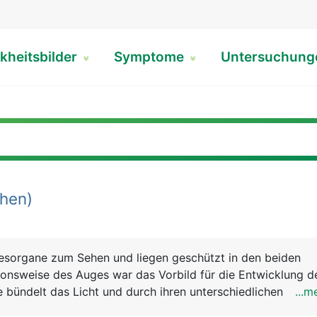
kheitsbilder
Symptome
Untersuchun
hen)
nesorgane zum Sehen und liegen geschützt in den beiden
ionsweise des Auges war das Vorbild für die Entwicklung d
e bündelt das Licht und durch ihren unterschiedlichen
...m
as Bild "scharf" eingestellt (Akkommodation). Die Regen