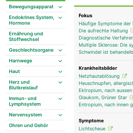
(Iris), die Blende beim 
Bewegungsapparat
die Intensität des einfa
Fokus
Endokrines System,
an der Rückfläche des A
Hormone
Häufige Symptome der 
Sehnerven zum Sehzentr
Die aufrechte Haltung
sehen. Dadurch dass de
Ernährung und
Diagnostische Verfahre
Stoffwechsel
koordiniert werden, ist
Multiple Sklerose: Di
Geschlechtsorgane
Schwindel ist behandel
Harnwege
Krankheitsbilder
Haut
Netzhautablösung
Herz und
Heuschnupfen, allergisc
Blutkreislauf
Ektropium, nach aussen
Glaukom, Grüner Star
Immun- und
Lymphsystem
Entropium, nach innen 
Nervensystem
Symptome
Ohren und Gehör
Lichtscheue