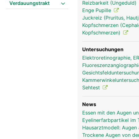
Reizbarkeit (Ungeduld)
Verdauungstrakt
Enge Pupille
Juckreiz (Pruritus, Hau
Kopfschmerzen (Cephalg
Kopfschmerzen)
Augen und Sehen Frau
Untersuchungen
Elektroretinographie, 
Fluoreszenzangiograph
Gesichtsfelduntersuch
Kammerwinkeluntersuc
Sehtest
News
Essen mit den Augen un
Eyelinerfarbpartikel i
Hausarztmodell: Augen 
Trockene Augen von der