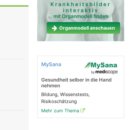
e) und so
Krankheitsbilder
interaktiv
t (Retina)
mit Organmodell finden
ie über den
s wir
Organmodell anschauen
keln genau
MySana
Gesundheit selber in die Hand
nehmen
Bildung, Wissenstests,
Risikoschätzung
Mehr zum Thema