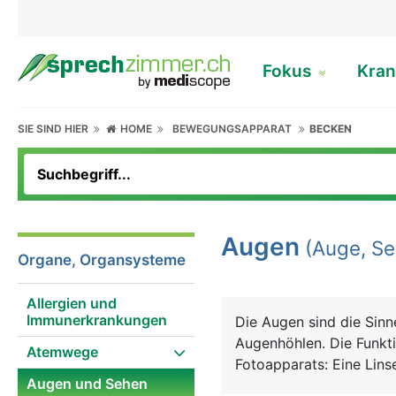
Fokus
Kran
SIE SIND HIER
HOME
BEWEGUNGSAPPARAT
BECKEN
Augen
(Auge, Se
Organe, Organsysteme
Allergien und
Immunerkrankungen
Die Augen sind die Sin
Augenhöhlen. Die Funkt
Atemwege
Fotoapparats: Eine Lins
Augen und Sehen
Krümmungsradius wird d