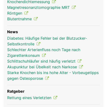
Knochendichtemessung
Magnetresonanztomographie MRT
Unterarm Frau
Unterarm Mann
Röntgen
Blutentnahme
News
Diabetes: Häufige Fehler bei der Blutzucker-
Selbstkontrolle
Schlechter Arterienfluss noch Tage nach
Zigarettenkonsum
Schlittschuhläufer sind häufig verletzt
Akupunktur bei Übelkeit nach Narkose
Starke Knochen bis ins hohe Alter - Vorbeugetipps
gegen Osteoporose
Ratgeber
Rettung eines Verletzten