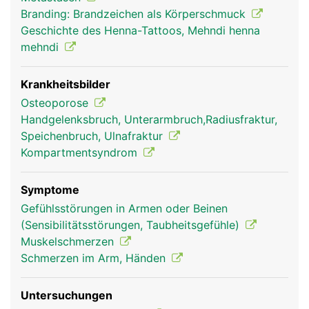
bewegt sich die Speiche schräg über die Elle.
Branding: Brandzeichen als Körperschmuck
Diese Drehbewegung wird durch ein kleines
Geschichte des Henna-Tattoos, Mehndi henna
Rollgelenk jeweils am oberen und unteren Ende
mehndi
ermöglicht. Das Zusammenspiel der Gelenke
(Ellbogen, Rollgelenke), Muskeln und Sehnen
ermöglicht komplexe Bewegungen des
Krankheitsbilder
Unterarmes mit Beugung, Streckung und
Osteoporose
gleichzeitiger Drehung. Am Unterarm finden sich
Handgelenksbruch, Unterarmbruch,Radiusfraktur,
ausserdem die Muskeln zur Bewegung der Hände
Speichenbruch, Ulnafraktur
und Finger, deren lange Sehnen in Sehnenscheiden
Kompartmentsyndrom
verlaufen.
Symptome
Gefühlsstörungen in Armen oder Beinen
(Sensibilitätsstörungen, Taubheitsgefühle)
Muskelschmerzen
Schmerzen im Arm, Händen
Untersuchungen