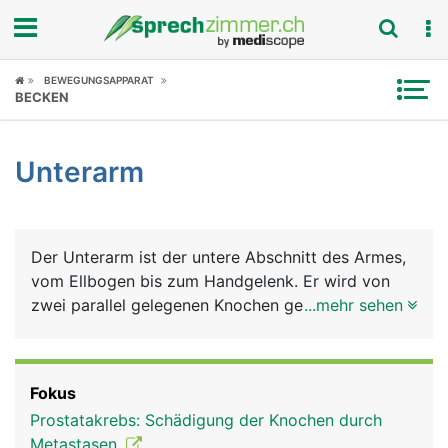
Fokus
BEWEGUNGSAPPARAT
BECKEN
Krankheitsbilder
Unterarm
Symptome
Untersuchungen
Der Unterarm ist der untere Abschnitt des Armes,
News
vom Ellbogen bis zum Handgelenk. Er wird von
zwei parallel gelegenen Knochen gebildet - der
...mehr sehen
Ratgeber
Elle (Ulna) auf der Kleinfingerseite gelegen und der
Speiche (Radius) auf der Daumenseite gelegen. Bei
Rubriken
der Drehung des Unterarmes überkreuzen sich Elle
Fokus
und Speiche. Zeigt die Handfläche nach oben,
Prostatakrebs: Schädigung der Knochen durch
liegen sie nebeneinander, zeigt sie nach unten,
Metastasen