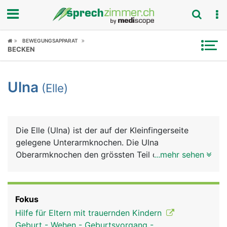
Fokus
BEWEGUNGSAPPARAT
BECKEN
Krankheitsbilder
Ulna
(Elle)
Symptome
Untersuchungen
Die Elle (Ulna) ist der auf der Kleinfingerseite
News
gelegene Unterarmknochen. Die Ulna
Oberarmknochen den grössten Teil des
...mehr sehen
Ratgeber
Ellenbogengelenks, beim Handgelenk hat sie nur
einen kleinen Anteil.
Rubriken
Fokus
Hilfe für Eltern mit trauernden Kindern
Geburt - Wehen - Geburtsvorgang -