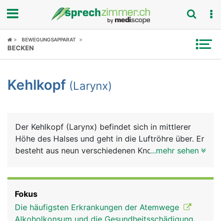
Fokus
BEWEGUNGSAPPARAT
BECKEN
Krankheitsbilder
Kehlkopf
(Larynx)
Symptome
Untersuchungen
Der Kehlkopf (Larynx) befindet sich in mittlerer
News
Höhe des Halses und geht in die Luftröhre über. Er
besteht aus neun verschiedenen Knorpelstücken,
...mehr sehen
Ratgeber
die durch Bänder zusammengehalten werden. Der
Kehlkopf ist die "Weiche" zwischen Nahrung und
Rubriken
Luft. An der oberen Öffnung befindet sich der
Fokus
Kehldeckel (Epiglottis), der den Kehlkopf beim
Die häufigsten Erkrankungen der Atemwege
Schlucken verschliesst und dadurch verhindert,
Alkoholkonsum und die Gesundheitsschädigung