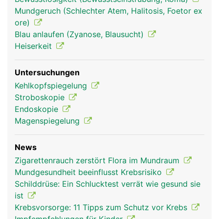
Mundgeruch (Schlechter Atem, Halitosis, Foetor ex
ore)
Blau anlaufen (Zyanose, Blausucht)
Heiserkeit
Untersuchungen
Kehlkopfspiegelung
Stroboskopie
Kehlkopf Frau
Kehlkopf Mann
Endoskopie
Magenspiegelung
News
Zigarettenrauch zerstört Flora im Mundraum
Mundgesundheit beeinflusst Krebsrisiko
Schilddrüse: Ein Schlucktest verrät wie gesund sie
ist
Krebsvorsorge: 11 Tipps zum Schutz vor Krebs