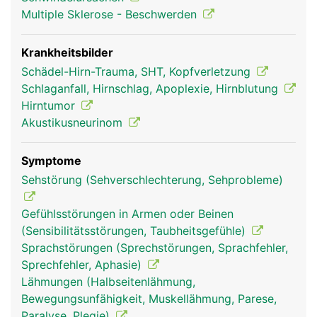
Multiple Sklerose - Beschwerden
Krankheitsbilder
Schädel-Hirn-Trauma, SHT, Kopfverletzung
Schlaganfall, Hirnschlag, Apoplexie, Hirnblutung
Hirntumor
Akustikusneurinom
Kleinhirn Frau
Kleinhirn Mann
Symptome
Sehstörung (Sehverschlechterung, Sehprobleme)
Gefühlsstörungen in Armen oder Beinen
(Sensibilitätsstörungen, Taubheitsgefühle)
Sprachstörungen (Sprechstörungen, Sprachfehler,
Sprechfehler, Aphasie)
Lähmungen (Halbseitenlähmung,
Bewegungsunfähigkeit, Muskellähmung, Parese,
Paralyse, Plegie)