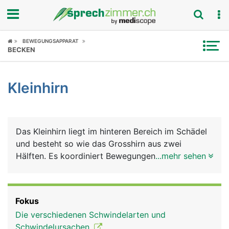
Fokus
BEWEGUNGSAPPARAT
BECKEN
Krankheitsbilder
Kleinhirn
Symptome
Untersuchungen
Das Kleinhirn liegt im hinteren Bereich im Schädel
News
und besteht so wie das Grosshirn aus zwei
Hälften. Es koordiniert Bewegungen und sorgt
...mehr sehen
Ratgeber
über eine Verbindung mit dem
Gleichgewichtsorgan, das im Innenohr liegt, für
Rubriken
das Körpergleichgewicht.
Fokus
Die verschiedenen Schwindelarten und
Schwindelursachen