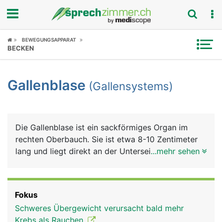
Fokus
BEWEGUNGSAPPARAT
BECKEN
Krankheitsbilder
Gallenblase
(Gallensystems)
Symptome
Untersuchungen
Die Gallenblase ist ein sackförmiges Organ im
News
rechten Oberbauch. Sie ist etwa 8-10 Zentimeter
lang und liegt direkt an der Unterseite der Leber.
...mehr sehen
Ratgeber
Sie dient als Reservoir für den von der Leber
gebildeten grünlichen Gallensaft (kurz Galle), der
Rubriken
die Fettverdauung unterstützt. Feinste
Fokus
Gallenkanälchen in der Leber sammeln die Galle
Schweres Übergewicht verursacht bald mehr
und führen sie über den Hauptgallengang dem
Krebs als Rauchen