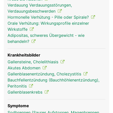
Dünndarm zu. Ein Teil davon zweigt in die
Verdauung Verdauungsstörungen,
Gallenblase ab und wird dort im eingedickten
Verdauungsbeschwerden
Zustand zwischengespeichert. Sobald Nahrung
Hormonelle Verhütung - Pille oder Spirale?
aus dem Magen in den Dünndarm übertritt, zieht
Orale Verhütung: Wirkungsprofile einzelner
sich die Gallenblase zusammen und gibt die Galle
Wirkstoffe
frei. Da die Galle auch direkt von der Leber in den
Adipositas, schweres Übergewicht - wie
Dünndarm fliessen kann, ist die Gallenblase kein
behandeln?
lebensnotwendiges Organ und kann, falls
notwendig, entfernt werden.
Krankheitsbilder
Gallensteine, Cholelithiasis
Akutes Abdomen
Gallenblasenentzündung, Cholezystitis
Bauchfellentzündung (Bauchhöhlenentzündung),
Peritonitis
Gallenblasenkrebs
Symptome
gallenblase frau
gallenblase mann
Sodbrennen (Saures Aufstossen, Magenbrennen,