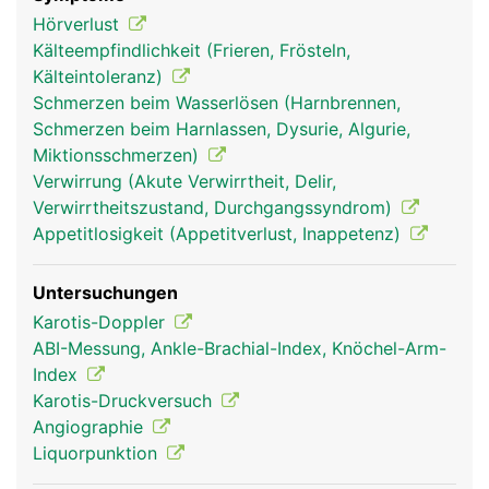
für das Gleichgewicht und die Koordination von
Hörverlust
Bewegungen zuständig. Zur optimalen Funktion ist
Kälteempfindlichkeit (Frieren, Frösteln,
unser Gehirn auf eine ununterbrochene
Kälteintoleranz)
Sauerstoffversorgung über die Durchblutung
Schmerzen beim Wasserlösen (Harnbrennen,
angewiesen. Eine Unterbrechung des Blutflusses
Schmerzen beim Harnlassen, Dysurie, Algurie,
von mehr als 10 Sekunden führt zur
Miktionsschmerzen)
Bewusstlosigkeit, eine Unterbrechung für mehrere
Verwirrung (Akute Verwirrtheit, Delir,
Minuten führt bereits zu bleibenden Schäden.
Verwirrtheitszustand, Durchgangssyndrom)
Geschützt wird das Gehirn vom umliegenden
Appetitlosigkeit (Appetitverlust, Inappetenz)
Schädelknochen und den umgebenden Hirnhäuten,
zwischen denen die Hirn-Rückenmark-Flüssigkeit
Untersuchungen
(Liquor) fliesst, um Stösse abzudämpfen. Über den
Karotis-Doppler
Liquor wird das Gehirn auch mit Nährstoffen
ABI-Messung, Ankle-Brachial-Index, Knöchel-Arm-
versorgt.
Index
Karotis-Druckversuch
Angiographie
Liquorpunktion