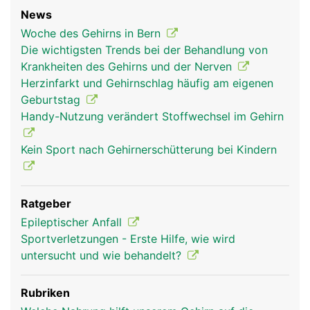
News
Woche des Gehirns in Bern
Die wichtigsten Trends bei der Behandlung von
Krankheiten des Gehirns und der Nerven
hirn frau
hirn mann
kopf Links Frau
Herzinfarkt und Gehirnschlag häufig am eigenen
Geburtstag
Handy-Nutzung verändert Stoffwechsel im Gehirn
Kein Sport nach Gehirnerschütterung bei Kindern
Ratgeber
Epileptischer Anfall
Sportverletzungen - Erste Hilfe, wie wird
kopf Links Mann
untersucht und wie behandelt?
Rubriken