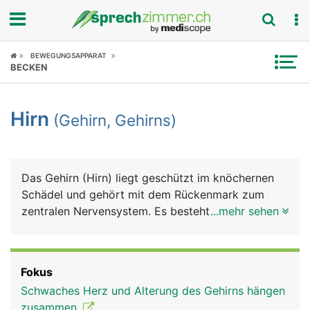
Fokus
BEWEGUNGSAPPARAT
BECKEN
Krankheitsbilder
Hirn
(Gehirn, Gehirns)
Symptome
Untersuchungen
Das Gehirn (Hirn) liegt geschützt im knöchernen
News
Schädel und gehört mit dem Rückenmark zum
zentralen Nervensystem. Es besteht grob aus
...mehr sehen
Ratgeber
Grosshirn, Zwischenhirn, Mittelhirn, Kleinhirn und
Stammhirn. Im Gehirn treffen alle Informationen
Rubriken
und Reize aus dem Körper und aus der Aussenwelt
Fokus
(Sinneseindrücke) zusammen, werden verarbeitet
Schwaches Herz und Alterung des Gehirns hängen
und lösen entsprechende Reaktionen aus.
zusammen