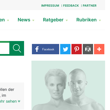
IMPRESSUM
FEEDBACK
PARTNER
gen
News
Ratgeber
Rubriken
Share buttons
Facebook
llen der
, im
 ein
ehr sehen
r gross.