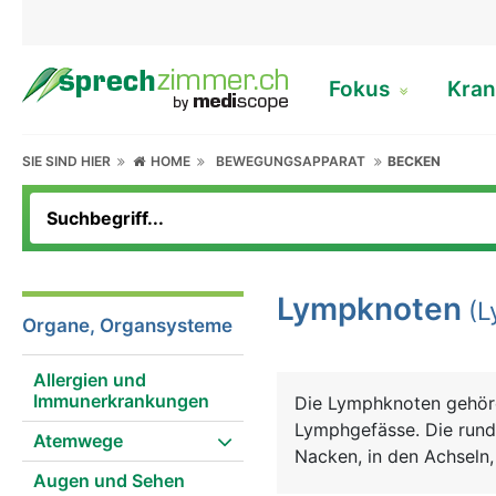
Fokus
Kran
SIE SIND HIER
HOME
BEWEGUNGSAPPARAT
BECKEN
Lympknoten
(L
Organe, Organsysteme
Allergien und
Immunerkrankungen
Die Lymphknoten gehöre
Lymphgefässe. Die rund
Atemwege
Nacken, in den Achseln,
Augen und Sehen
erbsen- bis bohnenförm