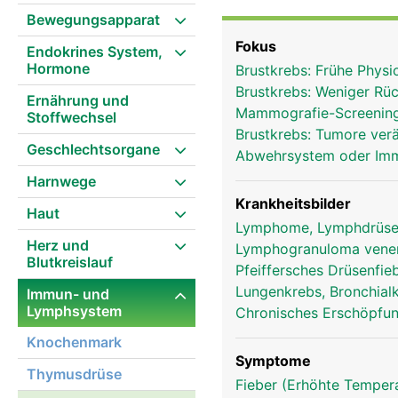
Die Lymphknoten fange
Bewegungsapparat
Krankheitserreger ab un
Fokus
Endokrines System,
Farbstoffe) werden teil
Hormone
Brustkrebs: Frühe Phys
ausscheiden kann. In d
Brustkrebs: Weniger Rüc
Blutkörperchen) gebilde
Ernährung und
Mammografie-Screening
Stoffwechsel
Lymphgefässsystem patr
Brustkrebs: Tumore ver
den Lymphknoten die Ly
Geschlechtsorgane
Abwehrsystem oder I
Harnwege
Krankheitsbilder
Haut
Lymphome, Lymphdrüse
Herz und
Lymphogranuloma vene
Blutkreislauf
Pfeiffersches Drüsenfi
Lungenkrebs, Bronchial
Immun- und
Lymphsystem
Chronisches Erschöpfu
Knochenmark
Symptome
Thymusdrüse
Fieber (Erhöhte Tempera