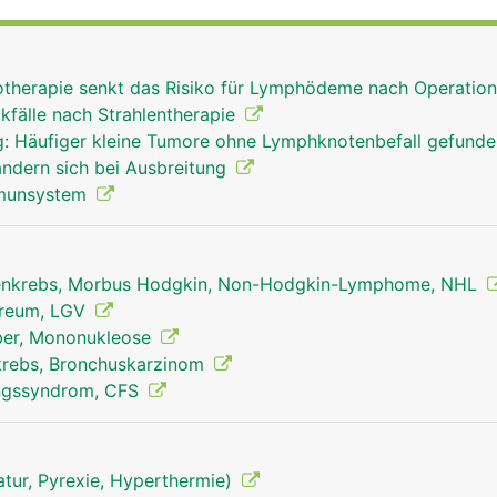
n die in der Lymphe mitgeschleppten Fremdkörper und
d machen sie unschädlich. Einige Stoffe (z.B. Glasstaub, Ko
weise auch in den Lymphknoten eingelagert, wenn sie der K
iotherapie senkt das Risiko für Lymphödeme nach Operatio
en Lymphknoten wird ausserdem ein Teil der Lymphozyten (
kfälle nach Strahlentherapie
t, die als "Abwehrpolizei" ständig durch das Blut- und
: Häufiger kleine Tumore ohne Lymphknotenbefall gefund
ouillieren und der körpereigenen Abwehr dienen. Ausserde
ändern sich bei Ausbreitung
mphe konzentriert (eingedickt).
mmunsystem
nkrebs, Morbus Hodgkin, Non-Hodgkin-Lymphome, NHL
reum, LGV
eber, Mononukleose
krebs, Bronchuskarzinom
ngssyndrom, CFS
tur, Pyrexie, Hyperthermie)