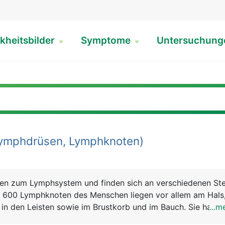
kheitsbilder
Symptome
Untersuchun
ymphdrüsen, Lymphknoten)
n zum Lymphsystem und finden sich an verschiedenen Ste
 600 Lymphknoten des Menschen liegen vor allem am Hals
 in den Leisten sowie im Brustkorb und im Bauch. Sie haben
...m
iges Aussehen und sind normalerweise nur wenige Millimete