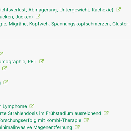
chtsverlust, Abmagerung, Untergewicht, Kachexie)
tjucken, Jucken)
ie, Migräne, Kopfweh, Spannungskopfschmerzen, Cluster-
lympknoten mann
Tomographie, PET
g
g
 der Lymphome
rte Strahlendosis im Frühstadium ausreichend
Forschungserfolg mit Kombi-Therapie
 minimalinvasive Magenentfernung