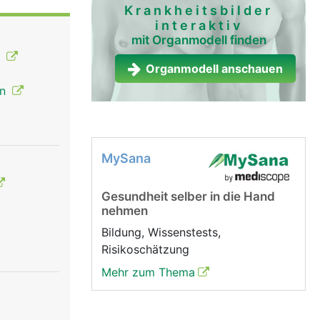
Krankheitsbilder
interaktiv
hle,
mit Organmodell finden
örper nicht
n
weisse
Organmodell anschauen
en
m wird in
MySana
Gesundheit selber in die Hand
nehmen
Bildung, Wissenstests,
Risikoschätzung
Mehr zum Thema