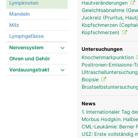
Lympknoten
Hautveränderungen
Gewichtsabnahme (Gewi
Mandeln
Juckreiz (Pruritus, Hau
Milz
Kopfschmerzen (Cephalg
Kopfschmerzen)
Lymphgefässe
lympknoten frau
Nervensystem
Untersuchungen
Knochenmarkpunktion
Ohren und Gehör
Positronen-Emissions-
Verdauungstrakt
Ultraschalluntersuchun
Biopsie
Brustselbstuntersuchun
News
1. Internationaler Tag
Morbus Hodgkin: Halbie
CML-Leukämie: Berner 
USZ: Erste vollständig