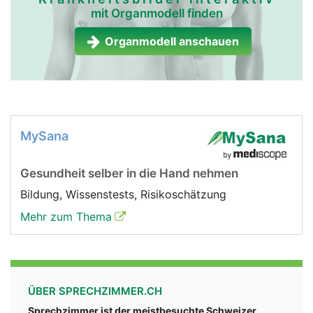
mit Organmodell finden
Nebenniere Frau
Nebenniere Mann
Organmodell anschauen
MySana
Gesundheit selber in die Hand nehmen
Bildung, Wissenstests, Risikoschätzung
Mehr zum Thema
ÜBER SPRECHZIMMER.CH
Sprechzimmer ist der meistbesuchte Schweizer