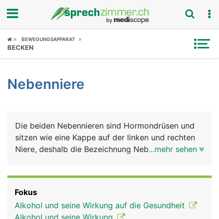
Fokus
BEWEGUNGSAPPARAT
BECKEN
Krankheitsbilder
Nebenniere
Symptome
Untersuchungen
Die beiden Nebennieren sind Hormondrüsen und
News
sitzen wie eine Kappe auf der linken und rechten
Niere, deshalb die Bezeichnung Nebennieren.
...mehr sehen
Ratgeber
Ansonsten haben sie aber nur wenig mit den
Nieren zu tun. Die Nebennieren bestehen aus
Rubriken
Rinde (aussen) und Mark (innen), die jeweils
Fokus
unterschiedliche Hormone produzieren. Die
Alkohol und seine Wirkung auf die Gesundheit
Nebennierenrinde produziert Glukokortikoide
Alkohol und seine Wirkung