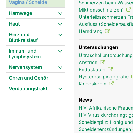
Vagina / Scheide
Schmerzen beim Wasserl
Miktionsschmerzen)
Harnwege
Unterleibsschmerzen F
Haut
Ausfluss (Scheidenausflu
Harndrang
Herz und
Blutkreislauf
Untersuchungen
Immun- und
Ultraschalluntersuchun
Lymphsystem
Abstrich
Nervensystem
Endoskopie
Hysterosalpingografie
Ohren und Gehör
Kolposkopie
Verdauungstrakt
News
HIV: Afrikanische Fraue
HIV-Virus durchdringt
Scheidenpilz: Honig und
Scheidenentzündungen 