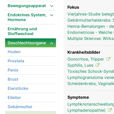
Bewegungsapparat
Fokus
Vierjahres-Studie bele
Endokrines System,
Hormone
Gebärmutterhalskrebs: S
Henna-Bemalungen - de
Ernährung und
Endometriose - Welche
Stoffwechsel
Multiple Sklerose: Wirk
Geschlechtsorgane
Hoden
Krankheitsbilder
Gonorrhoe, Tripper
Prostata
Syphilis, Lues
Penis
Toxisches Schock-Syn
Lymphogranuloma vene
Brust
Scheidenkrebs, Vagina
Eierstöcke
Symptome
Eileiter
Lymphknotenschwellung
Gebärmutter
Lymphadenopathie)