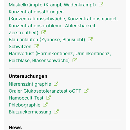
in die Lunge gepumpt wird, um wieder mit
Muskelkrämpfe (Krampf, Wadenkrampf)
frischem Sauerstoff aufgetankt zu werden. Das
Konzentrationsstörungen
Herz pumpt dabei das Blut unermüdlich durch
(Konzentrationsschwäche, Konzentrationsmangel,
beide Blutkreisläufe. Wird bei Anstrengung mehr
Konzentrationsprobleme, Ablenkbarkeit,
Sauerstoff benötigt pumpt es schneller, in Ruhe
Zerstreutheit)
pumpt es langsamer. Im Schnitt dauert es etwa
Blau anlaufen (Zyanose, Blausucht)
eine Minute, bis das Blut einmal durch den Körper
Schwitzen
zirkuliert.
Harnverlust (Harninkontinenz, Urininkontinenz,
Reizblase, Blasenschwäche)
Untersuchungen
Nierenszintigraphie
Oraler Glukosetoleranztest oGTT
Hämoccult-Test
Phlebographie
Blutzuckermessung
blutkreislauf frau
blutkreislauf mann
News