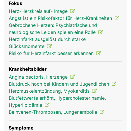
Fokus
den lebensnotwendigen Sauerstoff anzureichern.
Herz-Herzkreislauf- Image
Herz, Blutkreislauf und Lunge bilden daher eine
Angst ist ein Risikofaktor für Herz-Krankheiten
Funktionseinheit. Alle Blutgefässe, die das Blut
Gebrochene Herzen: Psychiatrische und
vom Herz wegleiten, heissen Arterien; alle
neurologische Leiden spielen eine Rolle
Blutgefässe, die das Blut zum Herz hinführen,
Herzinfarkt ausgelöst durch starke
heissen Venen. Genau genommen hat der Körper
Glücksmomente
zwei ineinandergreifende Blutkreisläufe: den
Risiko für Herzinfarkt besser erkennen
grossen Körperkreislauf und den kleineren
Lungenkreislauf. Das in der Lunge mit Sauerstoff
angereicherte Blut fliesst über die Lungenvenen
Krankheitsbilder
zum linken Herzvorhof und in die linke
Angina pectoris, Herzenge
Herzkammer. Von dort wird das sauerstoffreiche
Blutdruck hoch bei Kindern und Jugendlichen
Blut über die Hauptschlagader (Aorta) in den
Herzmuskelentzündung, Myokarditis
Körper gepumpt. In umgekehrter Richtung fliesst
Blutfettwerte erhöht, Hypercholesterinämie,
das verbrauchte (sauerstoffarme und
Hyperlipidämie
kohlendioxidreiche) Blut über die Körpervenen
Beinvenen-Thrombosen, Lungenembolie
zum rechten Herzvorhof und in die rechte
Herzkammer, von wo es über die Lungenarterien
Symptome