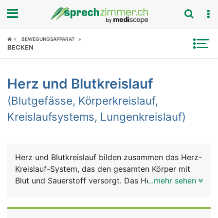
Fokus
BEWEGUNGSAPPARAT
BECKEN
Krankheitsbilder
Herz und Blutkreislauf
Symptome
(Blutgefässe, Körperkreislauf,
Untersuchungen
Kreislaufsystems, Lungenkreislauf)
News
Ratgeber
Herz und Blutkreislauf bilden zusammen das Herz-
Kreislauf-System, das den gesamten Körper mit
Rubriken
Blut und Sauerstoff versorgt. Das Herz ist dabei
...mehr sehen
die zentrale Pumpe und der Blutkreislauf das
Transport- und Verteilungssystem. Auch die Lunge
ist in diesem System eingebunden, um das Blut mit