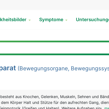
kheitsbilder
Symptome
Untersuchun
arat
(Bewegungsorgane, Bewegungssys
esteht aus Knochen, Gelenken, Muskeln, Sehnen und Bänd
dem Körper Halt und Stütze für den aufrechten Gang, dien
einmotorik (Greifen und Halten). Weitere Aufgaben sind Sc
...m