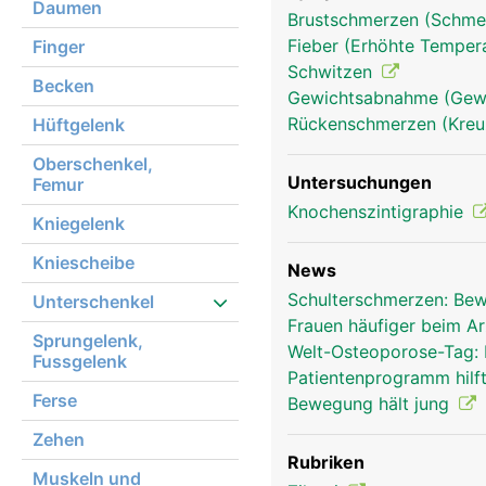
Daumen
Brustschmerzen (Schmer
Fieber (Erhöhte Tempera
Finger
Schwitzen
Becken
Gewichtsabnahme (Gewi
Rückenschmerzen (Kre
Hüftgelenk
Oberschenkel,
Untersuchungen
Femur
Knochenszintigraphie
Kniegelenk
Kniescheibe
News
Schulterschmerzen: Bew
Unterschenkel
Frauen häufiger beim A
Sprungelenk,
Welt-Osteoporose-Tag: 
Fussgelenk
Patientenprogramm hilf
Ferse
Bewegung hält jung
Zehen
Rubriken
Muskeln und