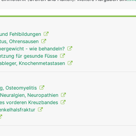
tbildung im Knochemark.
 und Fehlbildungen
itus, Ohrensausen
bergewicht - wie behandeln?
setzung für gesunde Füsse
nableger, Knochenmetastasen
, Osteomyelitis
Neuralgien, Neuropathien
des vorderen Kreuzbandes
enkelhalsfraktur