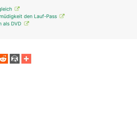
gleich
smüdigkeit den Lauf-Pass
en als DVD