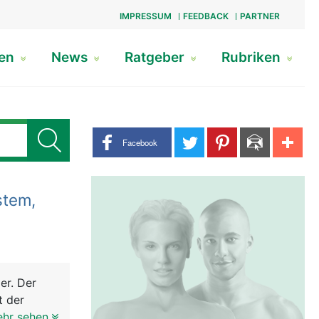
IMPRESSUM
FEEDBACK
PARTNER
gen
News
Ratgeber
Rubriken
Share buttons
Facebook
tem,
er. Der
t der
hutz der
ehr sehen