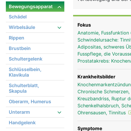
inneren Organe und Blu
Bewegungsapparat
Schädel
Fokus
Wirbelsäule
Anatomie, Fussfunktion
Rippen
Schwindelursache: Tinn
Adipositas, schweres Ü
Brustbein
Fusspflege, die Voraus
Schultergelenk
Prostatakrebs: Knoche
Schlüsselbein,
Klavikula
Krankheitsbilder
Knochenmarkentzündung
Schulterblatt,
Skapula
Chronische Schmerzen, 
Kreuzbandriss, Ruptur 
Oberarm, Humerus
Schenkelhalsbruch, Sch
Unterarm
Ohrensausen, Tinnitus
Handgelenk
Symptome