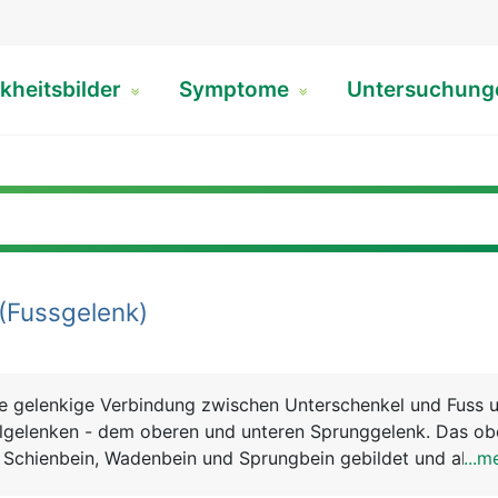
kheitsbilder
Symptome
Untersuchun
(Fussgelenk)
ie gelenkige Verbindung zwischen Unterschenkel und Fuss 
lgelenken - dem oberen und unteren Sprunggelenk. Das ob
Schienbein, Wadenbein und Sprungbein gebildet und als
...m
nknöchel gut sicht- und tastbar. Das untere Sprunggelenk 