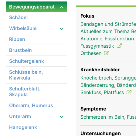
den drei Fusswurzelkno
Bewegungsapparat
Knochen in den Gelenken
Fokus
Schädel
Gelenkschmiere eingebe
Bandagen und Strümpf
und durch starke innen 
Wirbelsäule
Aktuelles zum Thema Be
und Wadenbein durch ei
Anatomie, Fussfunktion
Rippen
Sprunggelenk ist für d
Fussgymnastik
und das Abstossen beim 
Brustbein
Orthesen
Körper, da bei Bewegung
Schultergelenk
auf den Fuss einwirkt. 
Fusses und gleicht Une
Krankheitsbilder
Schlüsselbein,
Klavikula
Knöchelbruch, Sprungge
Bänderzerrung, Bänder
Schulterblatt,
Senkfuss, Plattfuss
Skapula
Oberarm, Humerus
Symptome
Unterarm
Schmerzen im Bein, Fus
Handgelenk
Untersuchungen