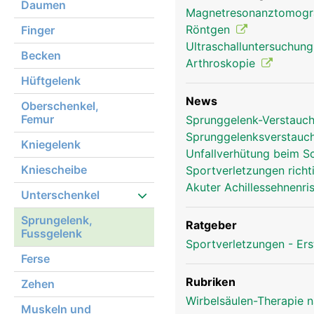
Daumen
Magnetresonanztomog
Röntgen
Finger
Ultraschalluntersuchun
Becken
Arthroskopie
Hüftgelenk
News
Oberschenkel,
Femur
Sprunggelenk-Verstauch
Sprunggelenksverstauc
Sprunggelenk Frau
Kniegelenk
Unfallverhütung beim 
Kniescheibe
Sportverletzungen rich
Akuter Achillessehnenri
Unterschenkel
Sprungelenk,
Ratgeber
Fussgelenk
Sportverletzungen - Ers
Ferse
Rubriken
Zehen
Wirbelsäulen-Therapie 
Muskeln und