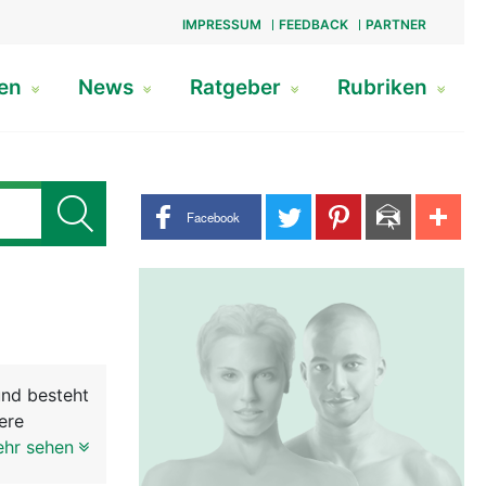
IMPRESSUM
FEEDBACK
PARTNER
gen
News
Ratgeber
Rubriken
Share buttons
Facebook
und besteht
ere
ehr sehen
wird von