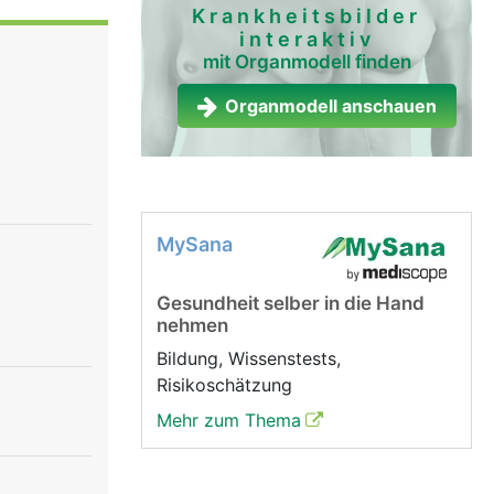
die
Krankheitsbilder
interaktiv
ogen und in
mit Organmodell finden
n umgeben
ienbein
Organmodell anschauen
im Gehen
enk im
pergewichts
kantung des
MySana
Gesundheit selber in die Hand
nehmen
Bildung, Wissenstests,
Risikoschätzung
Mehr zum Thema