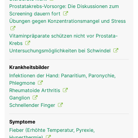
über Sehen und Bänder der Hand- und
Prostatakrebs-Vorsorge: Die Diskussionen zum
Unterarmmuskeln. Nur der Daumen hat einen
Screening dauern fort
eigenen Muskel, den Daumenballen, der ihm einen
Übungen gegen Konzentrationsmangel und Stress
grösseren Bewegungsumfang verleiht. Die
Hauptfunktionen der Finger sind Greifen, Tasten
Vitaminpräparate schützen nicht vor Prostata-
und Fühlen.
Krebs
Untersuchungsmöglichkeiten bei Schwindel
Krankheitsbilder
Infektionen der Hand: Panaritium, Paronychie,
Phlegmone
Rheumatoide Arthritis
Ganglion
Schnellender Finger
Finger Frau
Finger Mann
Symptome
Fieber (Erhöhte Temperatur, Pyrexie,
Hyperthermie)