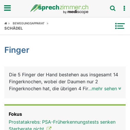
Fokus
BEWEGUNGSAPPARAT
SCHÄDEL
Krankheitsbilder
Finger
Symptome
Untersuchungen
Die 5 Finger der Hand bestehen aus insgesamt 14
News
Fingerknochen, wobei der Daumen nur 2
Fingerknochen hat, die übrigen 4 Finger haben
...mehr sehen
Ratgeber
jeweils 3. Die Fingerknochen bilden die Grund-,
Mittel- und Endglieder der Finger (beim Daumen
Rubriken
nur Grund- und Endglied), die durch Fingergelenke
Fokus
verbunden sind. Die Endglieder der Finger tragen
Prostatakrebs: PSA-Früherkennungstests senken
die Fingernägel. Die Bewegung der Finger erfolgt
Sterberate nicht