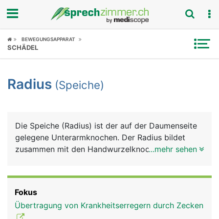
Fokus
BEWEGUNGSAPPARAT
SCHÄDEL
Krankheitsbilder
Radius
(Speiche)
Symptome
Untersuchungen
Die Speiche (Radius) ist der auf der Daumenseite
News
gelegene Unterarmknochen. Der Radius bildet
zusammen mit den Handwurzelknochen den
...mehr sehen
Ratgeber
grössten Teil des Handgelenks, am Ellbogengelenk
hat sie nur einen kleinen Anteil. Der Radiusbruch
Rubriken
ist der häufigste Knochenbruch überhaupt.
Fokus
Übertragung von Krankheitserregern durch Zecken