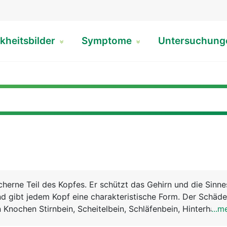
kheitsbilder
Symptome
Untersuchun
cherne Teil des Kopfes. Er schützt das Gehirn und die Sinn
d gibt jedem Kopf eine charakteristische Form. Der Schäde
 Knochen Stirnbein, Scheitelbein, Schläfenbein, Hinterhaup
...m
esichtsschädel mit 2 grossen Knochen, dem Oberkiefer und