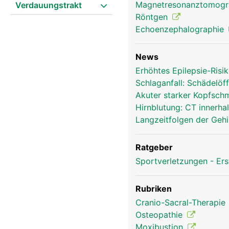
Magnetresonanztomog
Verdauungstrakt
Röntgen
Echoenzephalographie
News
Erhöhtes Epilepsie-Ris
Schlaganfall: Schädelöf
Akuter starker Kopfsch
Hirnblutung: CT innerha
Langzeitfolgen der Geh
Ratgeber
Sportverletzungen - Ers
Rubriken
Cranio-Sacral-Therapie
Osteopathie
Moxibustion