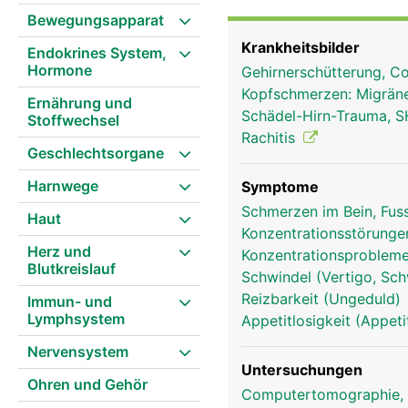
Unterkiefer und weitere
Bewegungsapparat
Krankheitsbilder
Endokrines System,
Hormone
Gehirnerschütterung, C
Kopfschmerzen: Migrän
Ernährung und
Schädel-Hirn-Trauma, S
Stoffwechsel
Rachitis
Geschlechtsorgane
Harnwege
Symptome
Schmerzen im Bein, Fus
Haut
Konzentrationsstörunge
Herz und
Konzentrationsprobleme,
Blutkreislauf
Schwindel (Vertigo, Sch
Reizbarkeit (Ungeduld)
Immun- und
Lymphsystem
Appetitlosigkeit (Appeti
Nervensystem
Untersuchungen
Ohren und Gehör
Computertomographie,
Schädel Frau