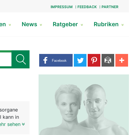
IMPRESSUM
FEEDBACK
PARTNER
gen
News
Ratgeber
Rubriken
Share buttons
Facebook
esorgane
l kann in
tbein und
ehr sehen