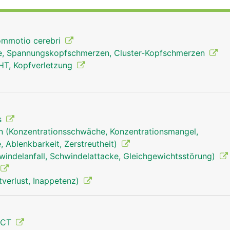
n kleinen Knochen wie Tränenbein oder Nasenbein unterteil
ommotio cerebri
e, Spannungskopfschmerzen, Cluster-Kopfschmerzen
HT, Kopfverletzung
s
n (Konzentrationsschwäche, Konzentrationsmangel,
 Ablenkbarkeit, Zerstreutheit)
windelanfall, Schwindelattacke, Gleichgewichtsstörung)
tverlust, Inappetenz)
 CT
Schädel Mann