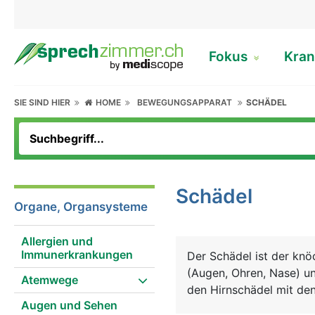
Fokus
Kran
SIE SIND HIER
HOME
BEWEGUNGSAPPARAT
SCHÄDEL
Schädel
Organe, Organsysteme
Allergien und
Immunerkrankungen
Der Schädel ist der knö
(Augen, Ohren, Nase) un
Atemwege
den Hirnschädel mit den
Augen und Sehen
Keilbein sowie in den G