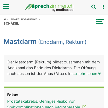
Fokus
BEWEGUNGSAPPARAT
SCHÄDEL
Krankheitsbilder
Mastdarm
(Enddarm, Rektum)
Symptome
Untersuchungen
Der Mastdarm (Rektum) bildet zusammen mit dem
News
Analkanal das Ende des Dickdarms. Die Öffnung
nach aussen ist der Anus (After). Im Mastdarm
...mehr sehen
Ratgeber
wird der Stuhl bis zur willentlichen Stuhlentleerung
gespeichert. Sobald der Mastdarm voll ist, wird
Rubriken
der Stuhldrang ausgelöst. Der Analkanal ist von
Fokus
einem inneren und einem äusseren Schliessmuskel
Prostatakakrebs: Geringes Risiko von
umgeben. Der innere Afterschliessmuskel ist nicht
Spätkomplikationen nach Radiotherapie