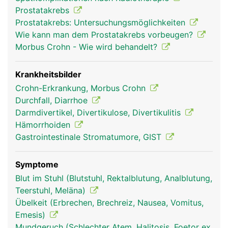
willentlich beeinflussbar. Er erschlafft automatisch
Prostatakrebs
bei Kontakt mit dem Stuhl und lässt ihn in den
Prostatakrebs: Untersuchungsmöglichkeiten
oberen Analkanal gleiten. Der äussere
Wie kann man dem Prostatakrebs vorbeugen?
Schliessmuskel kann selbst zur willentlichen
Morbus Crohn - Wie wird behandelt?
Stuhlentleerung gesteuert werden.
Krankheitsbilder
Crohn-Erkrankung, Morbus Crohn
Durchfall, Diarrhoe
Darmdivertikel, Divertikulose, Divertikulitis
Hämorrhoiden
Gastrointestinale Stromatumore, GIST
Symptome
mastdarm rektum
mastdarm rektum
Blut im Stuhl (Blutstuhl, Rektalblutung, Analblutung,
frau
mann
Teerstuhl, Meläna)
Übelkeit (Erbrechen, Brechreiz, Nausea, Vomitus,
Emesis)
Mundgeruch (Schlechter Atem, Halitosis, Foetor ex