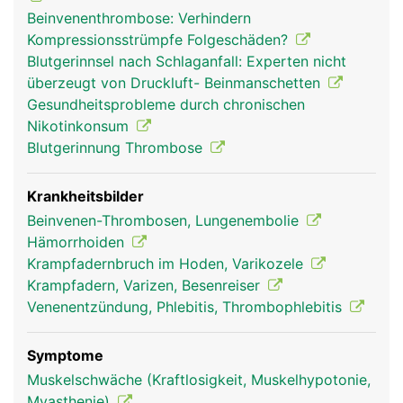
Beinvenenthrombose: Verhindern
Kompressionsstrümpfe Folgeschäden?
Blutgerinnsel nach Schlaganfall: Experten nicht
überzeugt von Druckluft- Beinmanschetten
Gesundheitsprobleme durch chronischen
venen frau
venen mann
Nikotinkonsum
Blutgerinnung Thrombose
Krankheitsbilder
Beinvenen-Thrombosen, Lungenembolie
Hämorrhoiden
Krampfadernbruch im Hoden, Varikozele
Krampfadern, Varizen, Besenreiser
Venenentzündung, Phlebitis, Thrombophlebitis
Symptome
Muskelschwäche (Kraftlosigkeit, Muskelhypotonie,
Myasthenie)