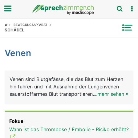
Fokus
BEWEGUNGSAPPARAT
SCHÄDEL
Krankheitsbilder
Venen
Symptome
Untersuchungen
Venen sind Blutgefässe, die das Blut zum Herzen
News
hin führen und mit Ausnahme der Lungenvenen
sauerstoffarmes Blut transportieren. Der Blutdruck
...mehr sehen
Ratgeber
ist in Venen niedriger als in Arterien.
Rubriken
Fokus
Wann ist das Thrombose / Embolie - Risiko erhöht?